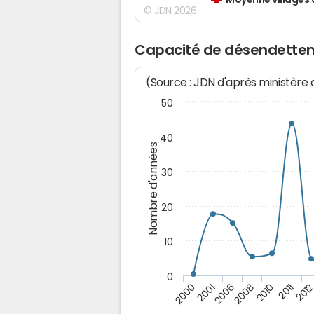
Moyenne villages 
© JDN 2026
Capacité de désendette
(Source : JDN d'après ministère
50
40
Nombre d'années
30
20
10
0
2006
2011
2001
2010
2000
2008
201