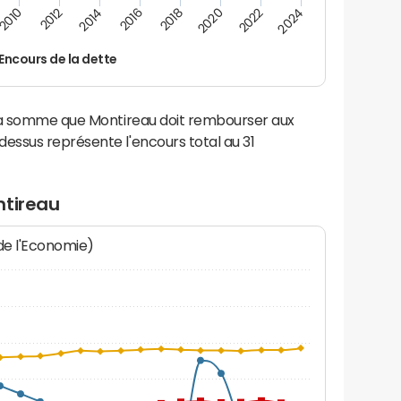
2016
2018
2010
2020
2012
2022
2014
2024
Encours de la dette
 la somme que Montireau doit rembourser aux
ssus représente l'encours total au 31
ntireau
 de l'Economie)