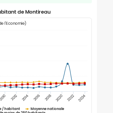
abitant de Montireau
 de l'Economie)
2016
2014
2012
2010
2024
2022
2020
2018
e / habitant
Moyenne nationale