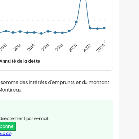
2016
2014
2012
2010
2024
2022
2020
2018
Annuité de la dette
la somme des intérêts d'emprunts et du montant
ontireau.
directement par e-mail.
abonne
tialité