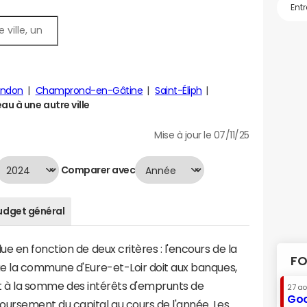
andon
Champrond-en-Gâtine
Saint-Éliph
u à une autre ville
Mise à jour le 07/11/25
Comparer avec
udget général
e en fonction de deux critères : l'encours de la
FO
e la commune d'Eure-et-Loir doit aux banques,
aut à la somme des intérêts d'emprunts de
27 a
Goo
ursement du capital au cours de l'année. Les