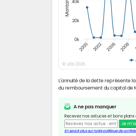
Montants (€)
40k
20k
0k
2008
2006
2002
2000
© JDN 2026
L'annuité de la dette représente 
du remboursement du capital de M
A ne pas manquer
Recevez nos astuces et bons plans 
Je m'
En savoir plus sur notre politique de confiden