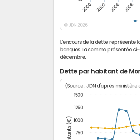
2008
2000
2002
2006
© JDN 2026
L'encours de la dette représente
banques. La somme présentée ci-de
décembre.
Dette par habitant de Mo
(Source : JDN d'après ministère
1500
1250
Montants (€)
1000
750