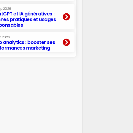
ep 2026
tGPT et IA génératives :
nes pratiques et usages
ponsables
p 2026
 analytics : booster ses
formances marketing