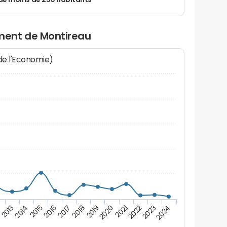
de moins de 250 habitants
ment de Montireau
 de l'Economie)
2023
2019
2015
2022
2018
2014
2021
2017
2013
2024
2020
2016
2