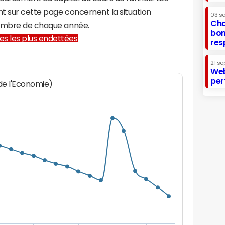
t sur cette page concernent la situation
03 s
Cha
cembre de chaque année.
bon
lles les plus endettées
res
21 se
Web
per
 de l'Economie)