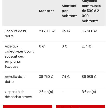
Moyenne
Montant
communes
Montant
par
de 500 à 2
habitant
000
habitants
Encours de la
236 950 €
453 €
561 288 €
dette
Aide aux
0 €
0 €
254 €
collectivités ayant
souscrit des
emprunts
toxiques
Annuité de la
38 750 €
74 €
86 989 €
dette
Capacité de
2,6 an(s)
-
8,6 an(s)
désendettement