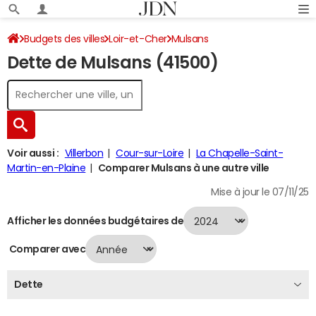
Budgets des villes
Loir-et-Cher
Mulsans
Dette de Mulsans (41500)
Dette au 31/12/2024
Voir aussi :
Villerbon
Cour-sur-Loire
La Chapelle-Saint-
Martin-en-Plaine
Comparer Mulsans à une autre ville
Mise à jour le 07/11/25
Afficher les données budgétaires de
Comparer avec
Dette