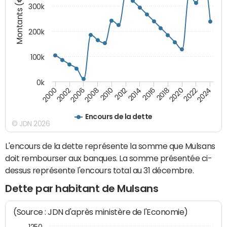
Montants (€)
300k
200k
100k
0k
2000
2022
2016
2010
2002
2024
2018
2012
2006
2020
2014
2008
Encours de la dette
© JDN 2026
L'encours de la dette représente la somme que Mulsans
doit rembourser aux banques. La somme présentée ci-
dessus représente l'encours total au 31 décembre.
Dette par habitant de Mulsans
(Source : JDN d'après ministère de l'Economie)
1250