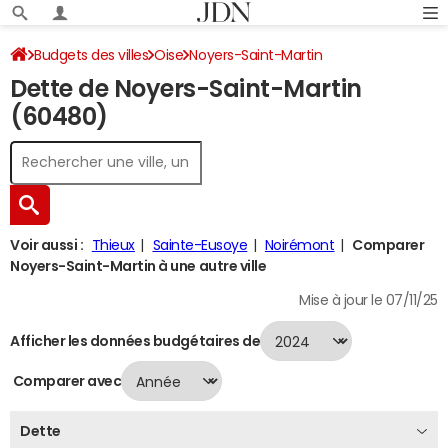
Budgets des villes
Oise
Noyers-Saint-Martin
Dette de Noyers-Saint-Martin
Dette au 31/12/2024
(60480)
Voir aussi :
Thieux
Sainte-Eusoye
Noirémont
Comparer
Noyers-Saint-Martin à une autre ville
Mise à jour le 07/11/25
Afficher les données budgétaires de
Comparer avec
Dette