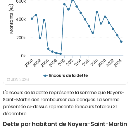
600k
Montants (€)
400k
200k
0k
2000
2022
2016
2010
2002
2024
2018
2012
2006
2020
2014
2008
Encours de la dette
© JDN 2026
L'encours de la dette représente la somme que Noyers-
Saint-Martin doit rembourser aux banques. La somme
présentée ci-dessus représente l'encours total au 31
décembre.
Dette par habitant de Noyers-Saint-Martin