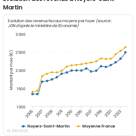
Martin
(source :
Evolution des revenus fiscaux moyens par foyer
JDN d'après le ministère de l'Economie)
3 000
Montant par mois (€)
2 500
2 000
1 500
1 000
2007
2017
2009
2019
2011
2021
2013
2023
2005
2015
Noyers-Saint-Martin
Moyenne France
© JDN 2026