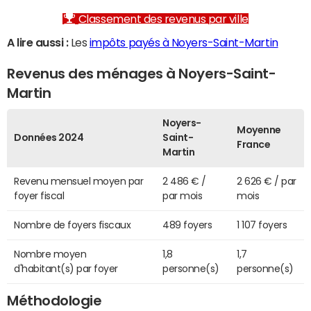
Classement des revenus par ville
A lire aussi :
Les
impôts payés à Noyers-Saint-Martin
Revenus des ménages à Noyers-Saint-
Martin
Noyers-
Moyenne
Données 2024
Saint-
France
Martin
Revenu mensuel moyen par
2 486 € /
2 626 € / par
foyer fiscal
par mois
mois
Nombre de foyers fiscaux
489 foyers
1 107 foyers
Nombre moyen
1,8
1,7
d'habitant(s) par foyer
personne(s)
personne(s)
Méthodologie