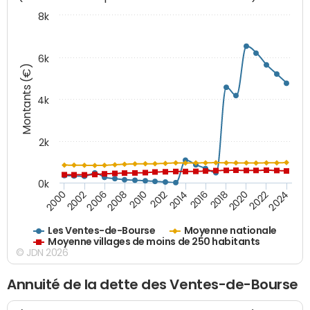
8k
6k
Montants (€)
4k
2k
0k
2016
2014
2012
2010
2008
2006
2002
2000
2024
2022
2020
2018
Les Ventes-de-Bourse
Moyenne nationale
Moyenne villages de moins de 250 habitants
© JDN 2026
Annuité de la dette des Ventes-de-Bourse