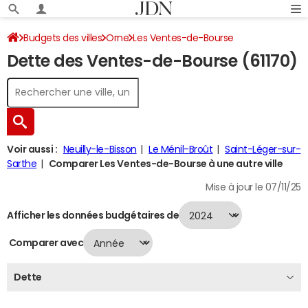
Budgets des villes
Orne
Les Ventes-de-Bourse
Dette des Ventes-de-Bourse (61170)
Dette au 31/12/2024
Voir aussi :
Neuilly-le-Bisson
Le Ménil-Broût
Saint-Léger-sur-
Sarthe
Comparer Les Ventes-de-Bourse à une autre ville
Mise à jour le 07/11/25
Afficher les données budgétaires de
Comparer avec
Dette