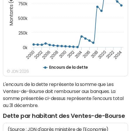
Montants (€)
750k
500k
250k
0k
2016
2014
2012
2010
2008
2006
2002
2000
2024
2022
2020
2018
Encours de la dette
© JDN 2026
L'encours de la dette représente la somme que Les
Ventes-de-Bourse doit rembourser aux banques. La
somme présentée ci-dessus représente l'encours total
au 31 décembre.
Dette par habitant des Ventes-de-Bourse
(Source : JDN d'après ministère de l'Economie)