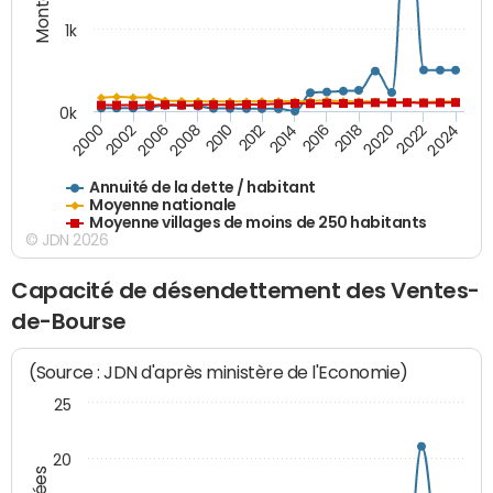
1k
0k
2006
2000
2024
2020
2016
2012
2008
2002
2022
2018
2014
2010
Annuité de la dette / habitant
Moyenne nationale
Moyenne villages de moins de 250 habitants
© JDN 2026
Capacité de désendettement des Ventes-
de-Bourse
(Source : JDN d'après ministère de l'Economie)
25
20