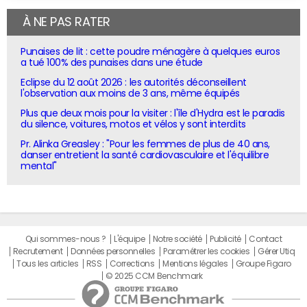
À NE PAS RATER
Punaises de lit : cette poudre ménagère à quelques euros
a tué 100% des punaises dans une étude
Eclipse du 12 août 2026 : les autorités déconseillent
l'observation aux moins de 3 ans, même équipés
Plus que deux mois pour la visiter : l'île d'Hydra est le paradis
du silence, voitures, motos et vélos y sont interdits
Pr. Alinka Greasley : "Pour les femmes de plus de 40 ans,
danser entretient la santé cardiovasculaire et l'équilibre
mental"
Qui sommes-nous ?
L'équipe
Notre société
Publicité
Contact
Recrutement
Données personnelles
Paramétrer les cookies
Gérer Utiq
Tous les articles
RSS
Corrections
Mentions légales
Groupe Figaro
© 2025 CCM Benchmark