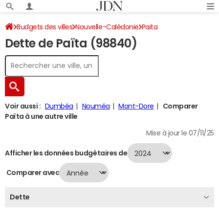
Budgets des villes
Nouvelle-Calédonie
Païta
Dette de Païta (98840)
Dette au 31/12/2024
Voir aussi :
Dumbéa
Nouméa
Mont-Dore
Comparer
Païta à une autre ville
Mise à jour le 07/11/25
Afficher les données budgétaires de
Comparer avec
Dette