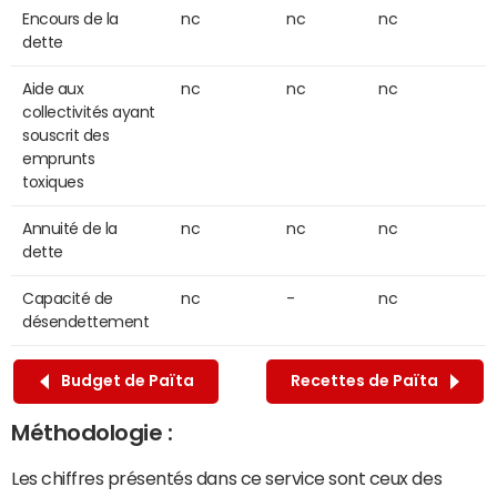
Encours de la
nc
nc
nc
dette
Aide aux
nc
nc
nc
collectivités ayant
souscrit des
emprunts
toxiques
Annuité de la
nc
nc
nc
dette
Capacité de
nc
-
nc
désendettement
Budget de Païta
Recettes de Païta
Méthodologie :
Les chiffres présentés dans ce service sont ceux des