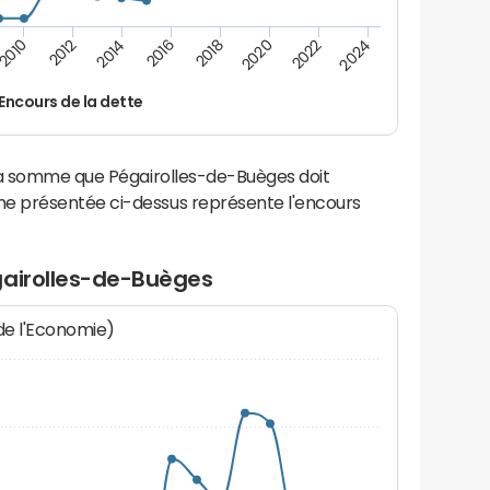
2016
2018
2010
2020
2012
2022
2014
2024
Encours de la dette
la somme que Pégairolles-de-Buèges doit
e présentée ci-dessus représente l'encours
gairolles-de-Buèges
 de l'Economie)