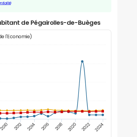
tialité
habitant de Pégairolles-de-Buèges
 de l'Economie)
2010
2012
2014
2016
2018
2020
2022
2024