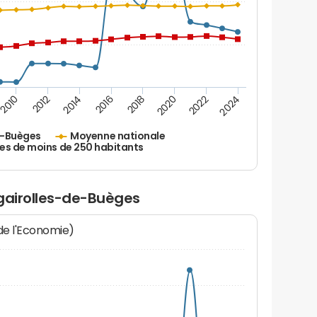
2010
2012
2014
2016
2018
2020
2022
2024
e-Buèges
Moyenne nationale
es de moins de 250 habitants
égairolles-de-Buèges
 de l'Economie)