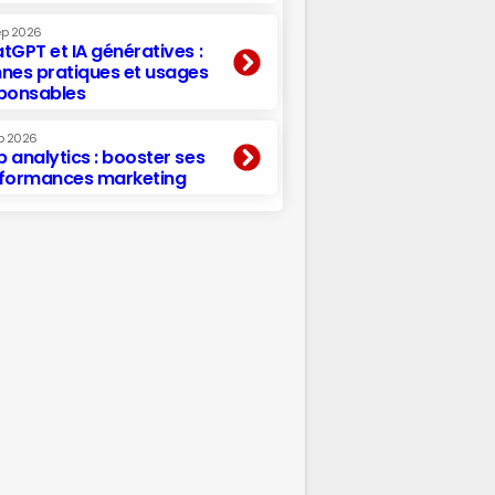
ep 2026
tGPT et IA génératives :
nes pratiques et usages
ponsables
p 2026
 analytics : booster ses
formances marketing