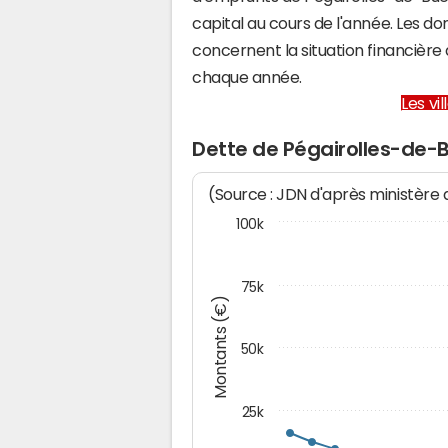
capital au cours de l'année. Les d
concernent la situation financièr
chaque année.
Les vi
Dette de Pégairolles-de-
(Source : JDN d'après ministère
100k
75k
Montants (€)
50k
25k