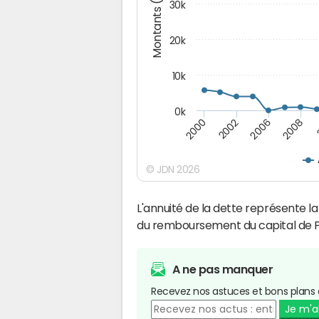
Montants (€)
30k
20k
10k
0k
2008
2006
2002
2000
© JDN 2026
L'annuité de la dette représente 
du remboursement du capital de P
A ne pas manquer
Recevez nos astuces et bons plans 
Je m'