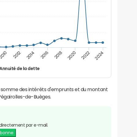
2016
2014
2012
2010
2024
2022
2020
2018
Annuité de la dette
la somme des intérêts d'emprunts et du montant
égairolles-de-Buèges.
directement par e-mail.
abonne