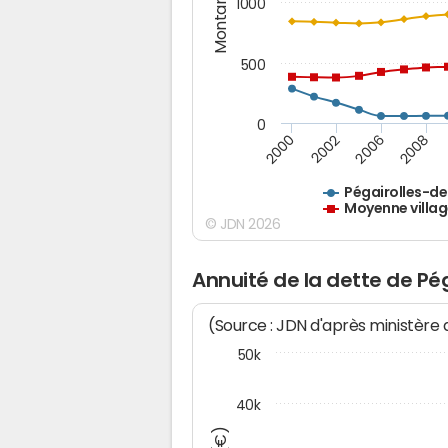
Montants (€)
1000
500
0
2000
2002
2006
2008
Pégairolles-d
Moyenne villag
© JDN 2026
Annuité de la dette de P
(Source : JDN d'après ministère
50k
40k