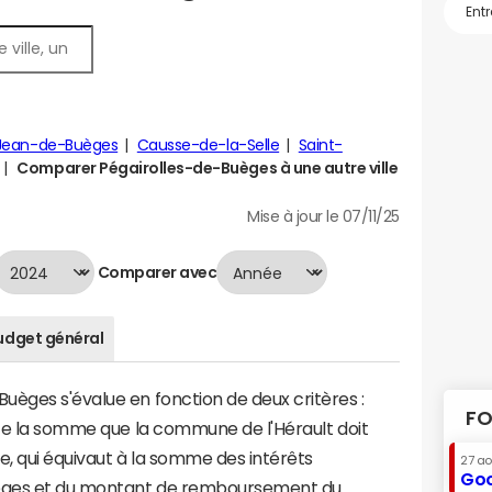
-Jean-de-Buèges
Causse-de-la-Selle
Saint-
Comparer Pégairolles-de-Buèges à une autre ville
Mise à jour le 07/11/25
Comparer avec
udget général
uèges s'évalue en fonction de deux critères :
FO
nte la somme que la commune de l'Hérault doit
te, qui équivaut à la somme des intérêts
27 a
Goo
èges et du montant de remboursement du