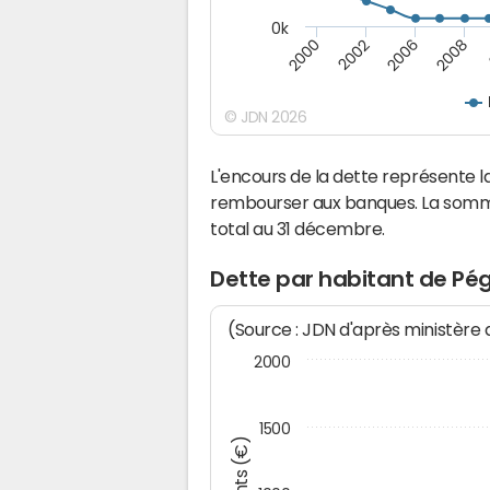
0k
2008
2000
2002
2006
© JDN 2026
L'encours de la dette représente 
rembourser aux banques. La somm
total au 31 décembre.
Dette par habitant de Pé
(Source : JDN d'après ministère
2000
1500