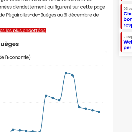
onnées d'endettement qui figurent sur cette page
03 s
Cha
e de Pégairolles-de-Buèges au 31 décembre de
bon
res
lles les plus endettées
21 se
Web
Buèges
per
 de l'Economie)