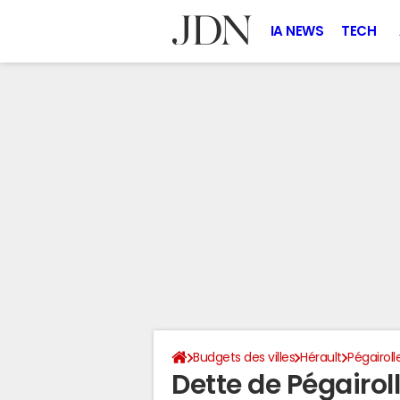
IA NEWS
TECH
Budgets des villes
Hérault
Pégairol
Dette de Pégairo