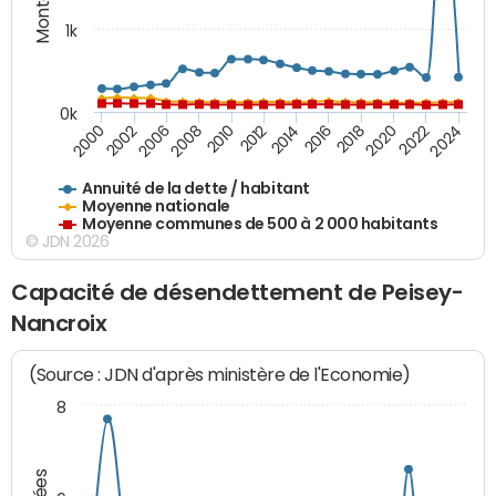
1k
0k
2006
2000
2024
2020
2016
2012
2008
2002
2022
2018
2014
2010
Annuité de la dette / habitant
Moyenne nationale
Moyenne communes de 500 à 2 000 habitants
© JDN 2026
Capacité de désendettement de Peisey-
Nancroix
(Source : JDN d'après ministère de l'Economie)
8