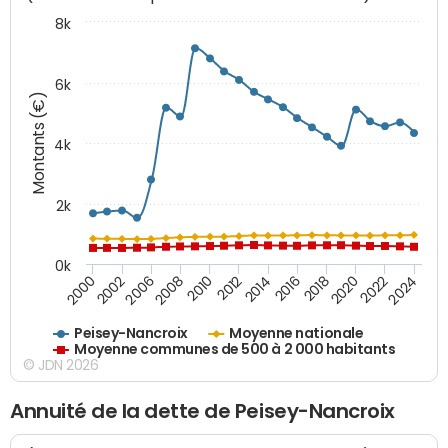
8k
6k
Montants (€)
4k
2k
0k
2016
2014
2012
2010
2008
2006
2002
2000
2024
2022
2020
2018
Peisey-Nancroix
Moyenne nationale
Moyenne communes de 500 à 2 000 habitants
© JDN 2026
Annuité de la dette de Peisey-Nancroix