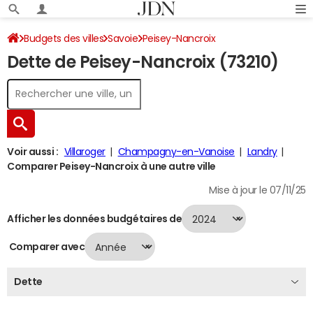
Budgets des villes
Savoie
Peisey-Nancroix
Dette de Peisey-Nancroix (73210)
Dette au 31/12/2024
Voir aussi :
Villaroger
Champagny-en-Vanoise
Landry
Comparer Peisey-Nancroix à une autre ville
Mise à jour le 07/11/25
Afficher les données budgétaires de
Comparer avec
Dette