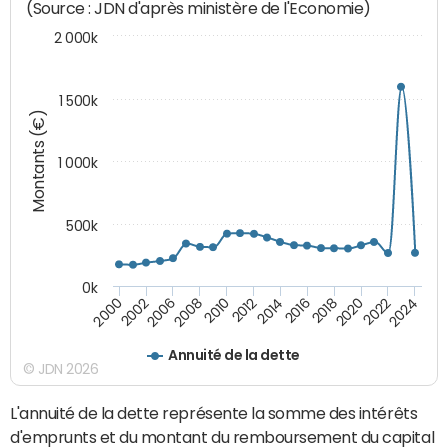
(Source : JDN d'après ministère de l'Economie)
2 000k
1 500k
Montants (€)
1 000k
500k
0k
2014
2008
2000
2024
2018
2012
2006
2022
2016
2010
2002
2020
Annuité de la dette
© JDN 2026
L'annuité de la dette représente la somme des intérêts
d'emprunts et du montant du remboursement du capital