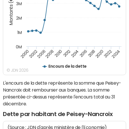
Montants (€)
3M
2M
1M
0M
2010
2012
2014
2016
2018
2020
2022
2024
2000
2002
2006
2008
Encours de la dette
© JDN 2026
L'encours de la dette représente la somme que Peisey-
Nancroix doit rembourser aux banques. La somme
présentée ci-dessus représente l'encours total au 31
décembre.
Dette par habitant de Peisey-Nancroix
(Source : JDN d'après ministère de l'Economie)