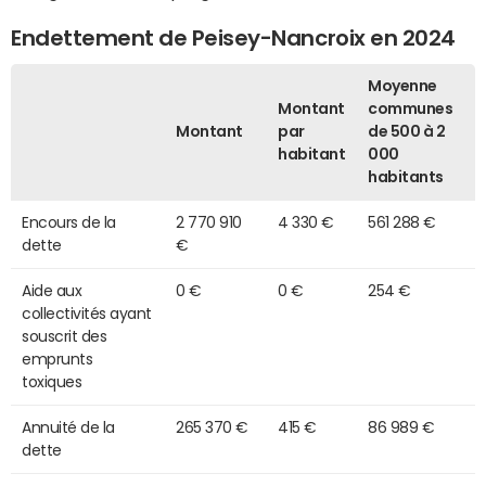
Endettement de Peisey-Nancroix en 2024
Moyenne
Montant
communes
Montant
par
de 500 à 2
habitant
000
habitants
Encours de la
2 770 910
4 330 €
561 288 €
dette
€
Aide aux
0 €
0 €
254 €
collectivités ayant
souscrit des
emprunts
toxiques
Annuité de la
265 370 €
415 €
86 989 €
dette