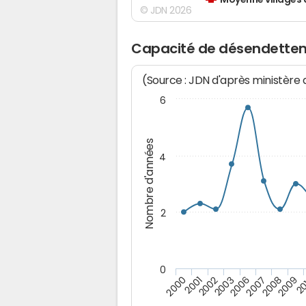
Moyenne villages 
© JDN 2026
Capacité de désendettem
(Source : JDN d'après ministère
6
Nombre d'années
4
2
0
2009
20
2000
2001
2002
2003
2006
2007
2008