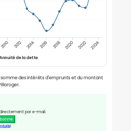
2014
2024
2012
2022
2010
2020
2018
2016
Annuité de la dette
la somme des intérêts d'emprunts et du montant
llaroger.
directement par e-mail.
abonne
tialité