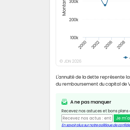
Montants (€)
300k
200k
100k
2000
2008
2006
2002
© JDN 2026
L'annuité de la dette représente 
du remboursement du capital de Vi
A ne pas manquer
Recevez nos astuces et bons plans 
Je m'
En savoir plus sur notre politique de confiden