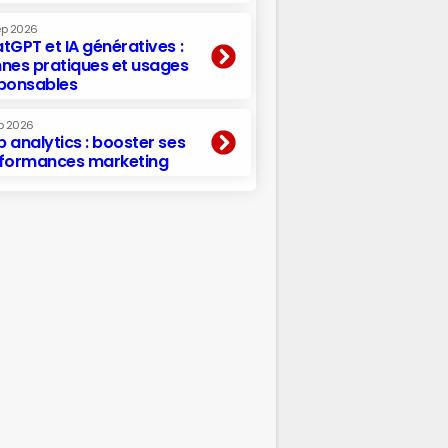
ep 2026
tGPT et IA génératives :
nes pratiques et usages
ponsables
p 2026
 analytics : booster ses
formances marketing