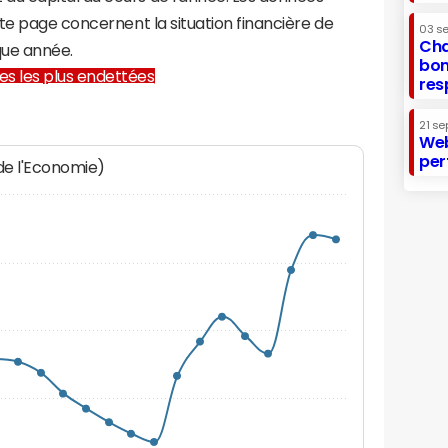
te page concernent la situation financière de
03 s
Cha
que année.
bon
lles les plus endettées
res
21 se
Web
per
 de l'Economie)