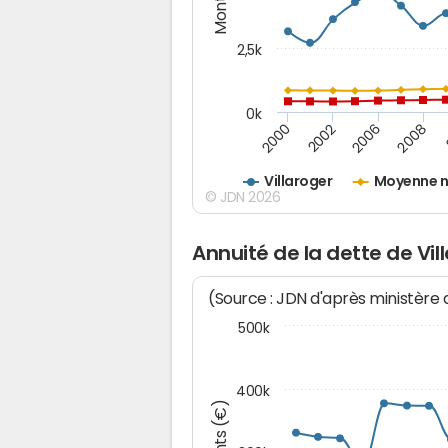
2,5k
0k
2000
2008
2002
2006
Villaroger
Moyenne n
© JDN 2026
Annuité de la dette de Vil
(Source : JDN d'après ministère
500k
400k