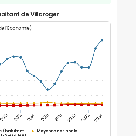
bitant de Villaroger
 de l'Economie)
2010
2012
2014
2016
2018
2020
2022
2024
e / habitant
Moyenne nationale