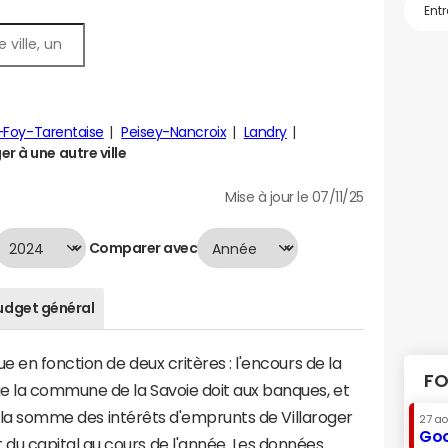
-Foy-Tarentaise
Peisey-Nancroix
Landry
r à une autre ville
Mise à jour le 07/11/25
Comparer avec
udget général
e en fonction de deux critères : l'encours de la
FO
e la commune de la Savoie doit aux banques, et
 à la somme des intérêts d'emprunts de Villaroger
27 a
Goo
u capital au cours de l'année. Les données