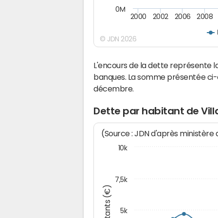
0M
2000
2002
2006
2008
© JDN 2026
L'encours de la dette représente 
banques. La somme présentée ci-de
décembre.
Dette par habitant de Vil
(Source : JDN d'après ministère
10k
7,5k
Montants (€)
5k