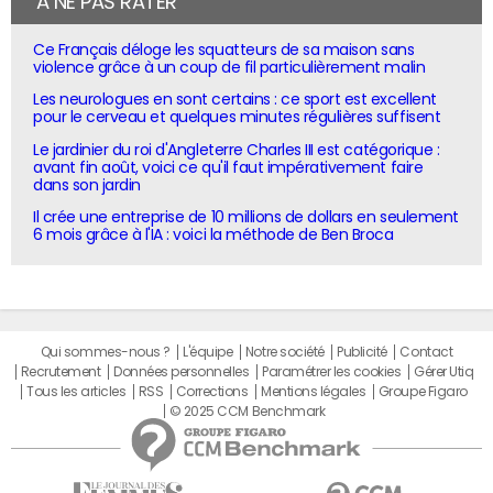
À NE PAS RATER
Ce Français déloge les squatteurs de sa maison sans
violence grâce à un coup de fil particulièrement malin
Les neurologues en sont certains : ce sport est excellent
pour le cerveau et quelques minutes régulières suffisent
Le jardinier du roi d'Angleterre Charles III est catégorique :
avant fin août, voici ce qu'il faut impérativement faire
dans son jardin
Il crée une entreprise de 10 millions de dollars en seulement
6 mois grâce à l'IA : voici la méthode de Ben Broca
Qui sommes-nous ?
L'équipe
Notre société
Publicité
Contact
Recrutement
Données personnelles
Paramétrer les cookies
Gérer Utiq
Tous les articles
RSS
Corrections
Mentions légales
Groupe Figaro
© 2025 CCM Benchmark