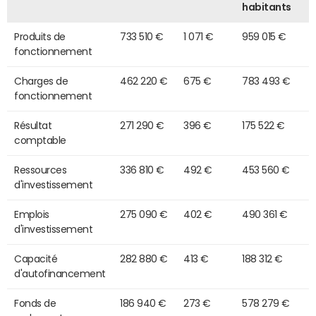
habitants
Produits de
733 510 €
1 071 €
959 015 €
fonctionnement
Charges de
462 220 €
675 €
783 493 €
fonctionnement
Résultat
271 290 €
396 €
175 522 €
comptable
Ressources
336 810 €
492 €
453 560 €
d'investissement
Emplois
275 090 €
402 €
490 361 €
d'investissement
Capacité
282 880 €
413 €
188 312 €
d'autofinancement
Fonds de
186 940 €
273 €
578 279 €