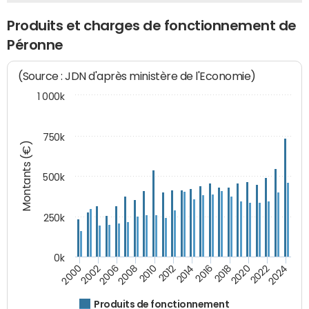
Produits et charges de fonctionnement de
Péronne
(Source : JDN d'après ministère de l'Economie)
1 000k
750k
Montants (€)
500k
250k
0k
2016
2014
2012
2010
2008
2006
2002
2000
2024
2022
2020
2018
Produits de fonctionnement