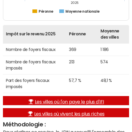
2025
Péronne
Moyenne nationale
Moyenne
Impôt sur le revenu 2025
Péronne
des villes
Nombre de foyers fiscaux
369
1 186
Nombre de foyers fiscaux
213
574
imposés
Part des foyers fiscaux
57,7 %
48,1 %
imposés
Les villes où l'on paye le plus d'IFI
Les villes où vivent les plus riches
Méthodologie :
Pour réaliser ce service, le JDN a recueilli l'ensemble des