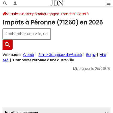
Patrimoine
Impôts
Bourgogne-Franche-Comté
Impôts à Péronne (71260) en 2025
Saône-et-Loire
Péronne
Impôt sur le revenu
Voir aussi :
Clessé
Saint-Gengoux-de-Scissé
Burgy
Viré
Azé
Comparer Péronne à une autre ville
Mise à jour le 25/06/26
Impôt sur le revenu