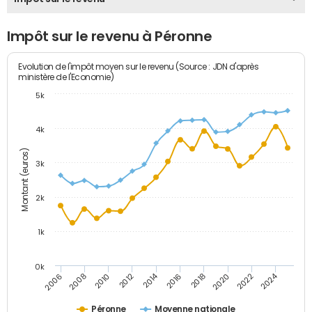
Impôt sur le revenu à Péronne
Evolution de l'impôt moyen sur le revenu (Source : JDN d'après
ministère de l'Economie)
5k
4k
Montant (euros)
3k
2k
1k
0k
2014
2024
2010
2020
2012
2022
2006
2016
2008
2018
Péronne
Moyenne nationale