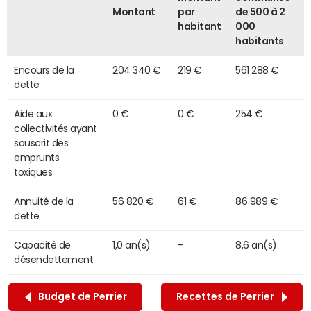
Montant
par
de 500 à 2
habitant
000
habitants
Encours de la
204 340 €
219 €
561 288 €
dette
Aide aux
0 €
0 €
254 €
collectivités ayant
souscrit des
emprunts
toxiques
Annuité de la
56 820 €
61 €
86 989 €
dette
Capacité de
1,0 an(s)
-
8,6 an(s)
désendettement
Budget de Perrier
Recettes de Perrier