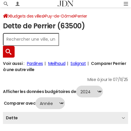
Budgets des villes
Puy-de-Dôme
Perrier
Dette de Perrier (63500)
Dette au 31/12/2024
Voir aussi :
Pardines
Meilhaud
Solignat
Comparer Perrier
à une autre ville
Mise à jour le 07/11/25
Afficher les données budgétaires de
Comparer avec
Dette