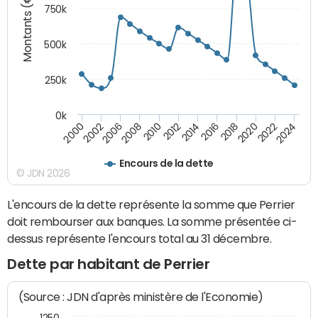
Montants (€)
750k
500k
250k
0k
2016
2014
2012
2010
2008
2006
2002
2000
2024
2022
2020
2018
Encours de la dette
© JDN 2026
L'encours de la dette représente la somme que Perrier
doit rembourser aux banques. La somme présentée ci-
dessus représente l'encours total au 31 décembre.
Dette par habitant de Perrier
(Source : JDN d'après ministère de l'Economie)
1250