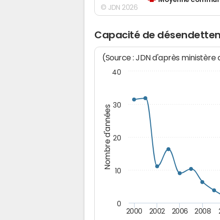
Moyenne communes
© JDN 2026
Capacité de désendettem
(Source : JDN d'après ministère
40
30
Nombre d'années
20
10
0
2000
2002
2006
2008