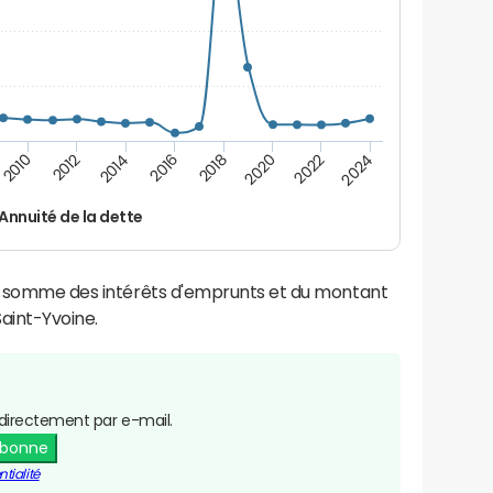
2014
2024
2012
2022
2010
2020
2018
2016
Annuité de la dette
la somme des intérêts d'emprunts et du montant
aint-Yvoine.
directement par e-mail.
abonne
tialité