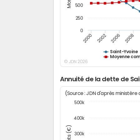
500
250
0
2000
2002
2006
2008
Saint-Yvoine
Moyenne comm
© JDN 2026
Annuité de la dette de Sa
(Source : JDN d'après ministère
500k
400k
300k