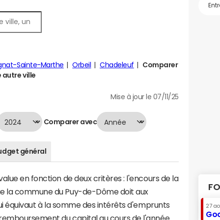
gnat-Sainte-Marthe
Orbeil
Chadeleuf
Comparer
autre ville
Mise à jour le 07/11/25
Comparer avec
udget général
lue en fonction de deux critères : l'encours de la
FO
que la commune du Puy-de-Dôme doit aux
 qui équivaut à la somme des intérêts d'emprunts
27 a
Goo
remboursement du capital au cours de l'année.