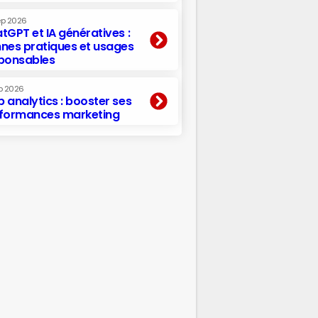
ep 2026
tGPT et IA génératives :
nes pratiques et usages
ponsables
p 2026
 analytics : booster ses
formances marketing