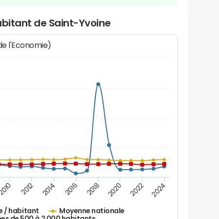
abitant de Saint-Yvoine
 de l'Economie)
2016
2014
2012
2010
2024
2022
2020
2018
e / habitant
Moyenne nationale