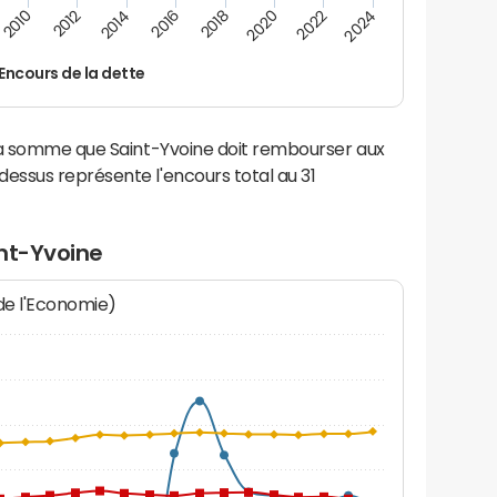
2014
2024
2012
2022
2010
2020
2018
2016
Encours de la dette
la somme que Saint-Yvoine doit rembourser aux
ssus représente l'encours total au 31
int-Yvoine
 de l'Economie)