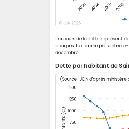
2000
2008
2006
2002
© JDN 2026
L'encours de la dette représente 
banques. La somme présentée ci-de
décembre.
Dette par habitant de Sa
(Source : JDN d'après ministère
1500
1250
Montants (€)
1000
750