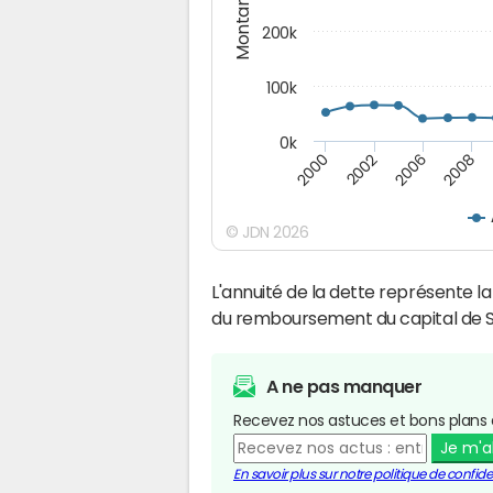
Montants (€)
200k
100k
0k
2000
2008
2006
2002
© JDN 2026
L'annuité de la dette représente 
du remboursement du capital de S
A ne pas manquer
Recevez nos astuces et bons plans 
Je m'
En savoir plus sur notre politique de confiden