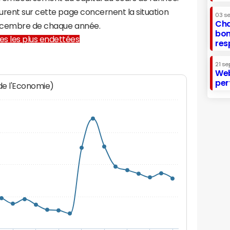
urent sur cette page concernent la situation
03 s
Cha
 décembre de chaque année.
bon
lles les plus endettées
res
21 se
Web
per
 de l'Economie)