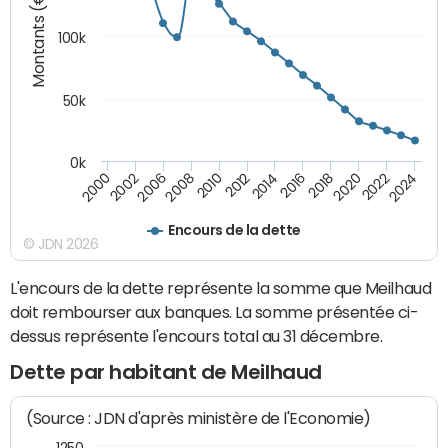
Montants (€)
100k
50k
0k
2008
2022
2002
2018
2014
2010
2024
2006
2020
2000
2016
2012
Encours de la dette
© JDN 2026
L'encours de la dette représente la somme que Meilhaud
doit rembourser aux banques. La somme présentée ci-
dessus représente l'encours total au 31 décembre.
Dette par habitant de Meilhaud
(Source : JDN d'après ministère de l'Economie)
1250