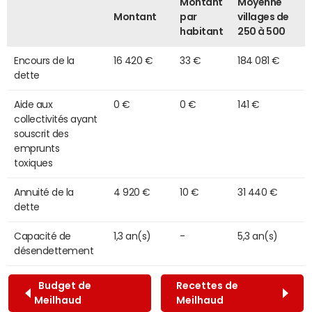
Montant
Moyenne
Montant
par
villages de
habitant
250 à 500
Encours de la
16 420 €
33 €
184 081 €
dette
Aide aux
0 €
0 €
141 €
collectivités ayant
souscrit des
emprunts
toxiques
Annuité de la
4 920 €
10 €
31 440 €
dette
Capacité de
1,3 an(s)
-
5,3 an(s)
désendettement
Budget de
Recettes de
Meilhaud
Meilhaud