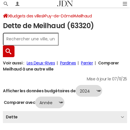
Budgets des villes
Puy-de-Dôme
Meilhaud
Dette de Meilhaud (63320)
Dette au 31/12/2024
Voir aussi :
Les Deux-Rives
Pardines
Perrier
Comparer
Meilhaud à une autre ville
Mise à jour le 07/11/25
Afficher les données budgétaires de
Comparer avec
Dette