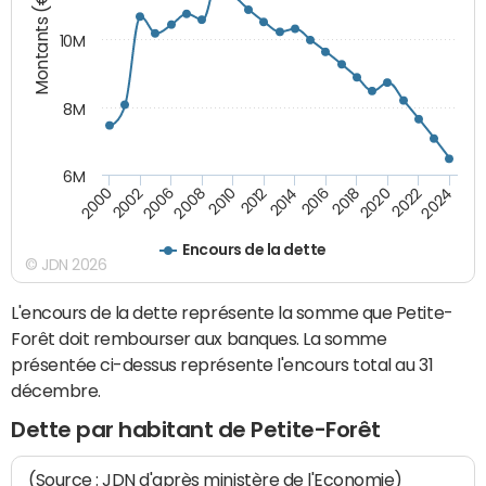
Montants (€)
10M
8M
6M
2020
2010
2016
2006
2022
2012
2000
2018
2008
2024
2014
2002
Encours de la dette
© JDN 2026
L'encours de la dette représente la somme que Petite-
Forêt doit rembourser aux banques. La somme
présentée ci-dessus représente l'encours total au 31
décembre.
Dette par habitant de Petite-Forêt
(Source : JDN d'après ministère de l'Economie)