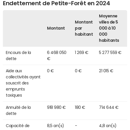
Endettement de Petite-Forêt en 2024
Moyenne
Montant
villes de 5
Montant
par
000 à 10
habitant
000
habitants
Encours de la
6 468 050
1 269 €
5 277 559 €
dette
€
Aide aux
0 €
0 €
21 015 €
collectivités ayant
souscrit des
emprunts
toxiques
Annuité de la
918 980 €
180 €
714 644 €
dette
Capacité de
8,5 an(s)
-
4,8 an(s)