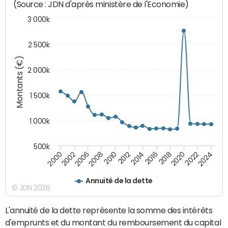
(Source : JDN d'après ministère de l'Economie)
3 000k
2 500k
Montants (€)
2 000k
1 500k
1 000k
500k
2014
2008
2000
2024
2018
2012
2006
2022
2016
2010
2002
2020
Annuité de la dette
© JDN 2026
L'annuité de la dette représente la somme des intérêts
d'emprunts et du montant du remboursement du capital