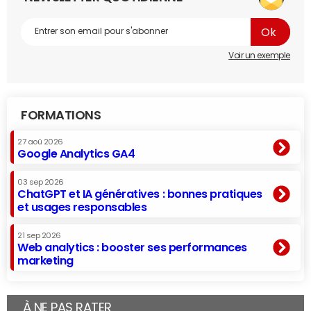
Voir un exemple
FORMATIONS
27 aoû 2026
Google Analytics GA4
03 sep 2026
ChatGPT et IA génératives : bonnes pratiques
et usages responsables
21 sep 2026
Web analytics : booster ses performances
marketing
À NE PAS RATER