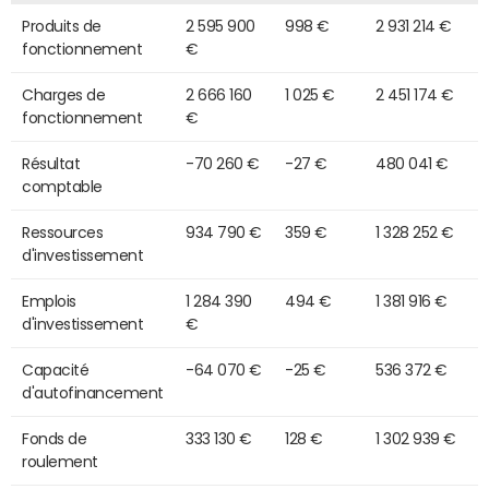
Produits de
2 595 900
998 €
2 931 214 €
fonctionnement
€
Charges de
2 666 160
1 025 €
2 451 174 €
fonctionnement
€
Résultat
-70 260 €
-27 €
480 041 €
comptable
Ressources
934 790 €
359 €
1 328 252 €
d'investissement
Emplois
1 284 390
494 €
1 381 916 €
d'investissement
€
Capacité
-64 070 €
-25 €
536 372 €
d'autofinancement
Fonds de
333 130 €
128 €
1 302 939 €
roulement