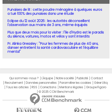
Punaises de lit : cette poudre ménagère à quelques euros
a tué 100% des punaises dans une étude
Eclipse du 12 août 2026 : les autorités déconseillent
l'observation aux moins de 3 ans, même équipés
Plus que deux mois pour la visiter : l'île d'Hydra est le paradis
du silence, voitures, motos et vélos y sont interdits
Pr. Alinka Greasley : "Pour les femmes de plus de 40 ans,
danser entretient la santé cardiovasculaire et l'équilibre
mental"
Qui sommes-nous ?
L'équipe
Notre société
Publicité
Contact
Recrutement
Données personnelles
Paramétrer les cookies
Gérer Utiq
Tous les articles
RSS
Corrections
Mentions légales
Groupe Figaro
© 2025 CCM Benchmark