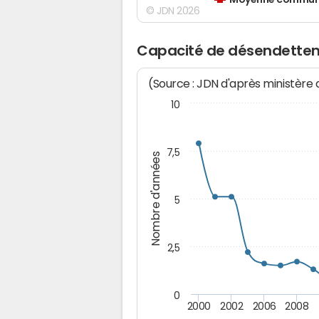
Moyenne communes
© JDN 2026
Capacité de désendettem
(Source : JDN d'après ministère
10
7,5
Nombre d'années
5
2,5
0
2000
2002
2006
2008