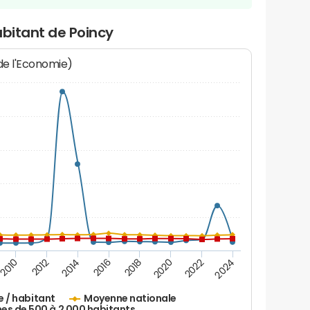
abitant de Poincy
 de l'Economie)
2010
2012
2014
2016
2018
2020
2022
2024
e / habitant
Moyenne nationale