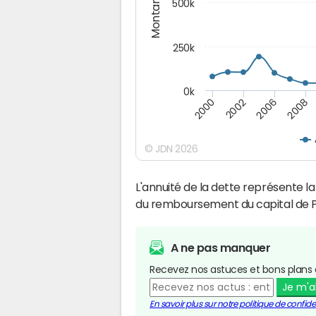
Montants (€)
500k
250k
0k
2008
2002
2006
2000
© JDN 2026
L'annuité de la dette représente 
du remboursement du capital de P
A ne pas manquer
Recevez nos astuces et bons plans 
Je m'
En savoir plus sur notre politique de confiden