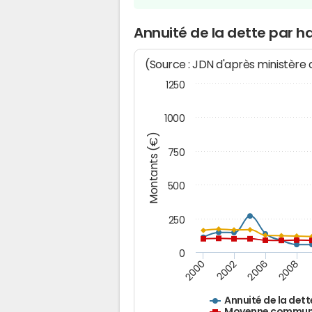
Annuité de la dette par h
(Source : JDN d'après ministère
1250
1000
Montants (€)
750
500
250
0
2000
2002
2006
2008
Annuité de la dett