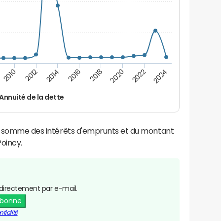
2022
2018
2014
2010
2024
2020
2016
2012
Annuité de la dette
la somme des intérêts d'emprunts et du montant
oincy.
directement par e-mail.
abonne
tialité