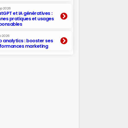
ep 2026
tGPT et IA génératives :
nes pratiques et usages
ponsables
p 2026
 analytics : booster ses
formances marketing