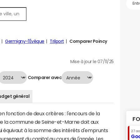
Germigny-l'Évêque
Trilport
Comparer Poincy
Mise à jour le 07/11/25
Comparer avec
udget général
 fonction de deux critères : l'encours de la
FO
ue la commune de Seine-et-Marne doit aux
 qui équivaut à la somme des intérêts d'emprunts
27 a
Goo
rsement du capital au cours de l'année. Les