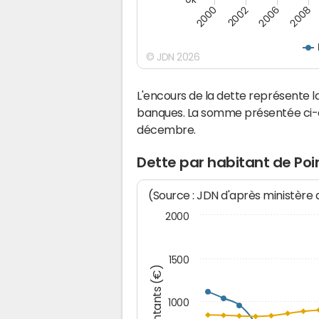
2008
2002
2006
2000
© JDN 2026
L'encours de la dette représente 
banques. La somme présentée ci-de
décembre.
Dette par habitant de Poi
(Source : JDN d'après ministère
2000
1500
Montants (€)
1000