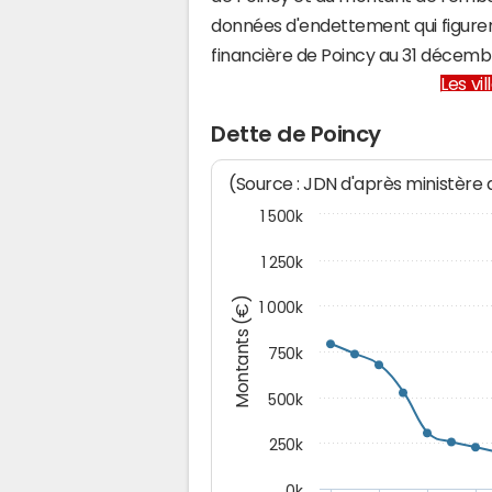
données d'endettement qui figuren
financière de Poincy au 31 décem
Les vi
Dette de Poincy
(Source : JDN d'après ministère
1 500k
1 250k
Montants (€)
1 000k
750k
500k
250k
0k