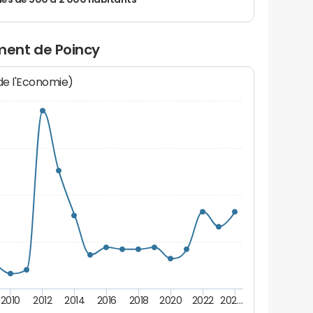
 de 500 à 2 000 habitants
ent de Poincy
 de l'Economie)
2010
2012
2014
2016
2018
2020
2022
202…