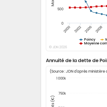
500
0
2000
2002
2006
2008
Poincy
Moyenne comm
© JDN 2026
Annuité de la dette de Po
(Source : JDN d'après ministère
1 000k
750k