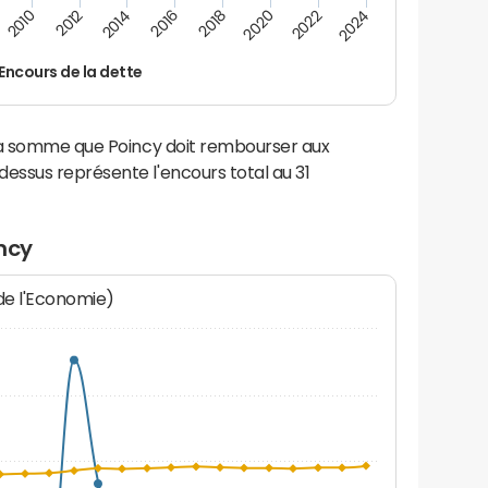
2022
2018
2014
2010
2024
2020
2016
2012
Encours de la dette
la somme que Poincy doit rembourser aux
ssus représente l'encours total au 31
ncy
 de l'Economie)