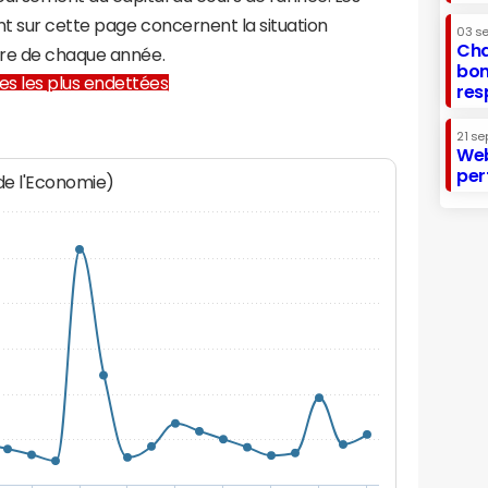
t sur cette page concernent la situation
03 s
Cha
bre de chaque année.
bon
lles les plus endettées
res
21 se
Web
per
 de l'Economie)