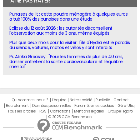
À NE PAS RATER
Punaises de lit : cette poudre ménagère à quelques euros
a tué 100% des punaises dans une étude
Eclipse du 12 août 2026 : les autorités déconseillent
l'observation aux moins de 3 ans, même équipés
Plus que deux mois pour la visiter : l'île d'Hydra est le paradis
du silence, voitures, motos et vélos y sont interdits
Pr. Alinka Greasley : "Pour les femmes de plus de 40 ans,
danser entretient la santé cardiovasculaire et l'équilibre
mental"
Qui sommes-nous ?
L'équipe
Notre société
Publicité
Contact
Recrutement
Données personnelles
Paramétrer les cookies
Gérer Utiq
Tous les articles
RSS
Corrections
Mentions légales
Groupe Figaro
© 2025 CCM Benchmark