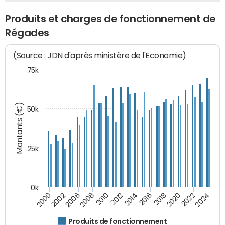
Produits et charges de fonctionnement de
Régades
(Source : JDN d'après ministère de l'Economie)
75k
Montants (€)
50k
25k
0k
2020
2024
2000
2006
2010
2014
2018
2022
2002
2008
2012
2016
Produits de fonctionnement