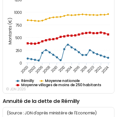
1000
Montants (€)
750
500
250
0
2018
2002
2022
2008
2012
2016
2000
2020
2006
2024
2010
2014
Rémilly
Moyenne nationale
Moyenne villages de moins de 250 habitants
© JDN 2026
Annuité de la dette de Rémilly
(Source : JDN d'après ministère de l'Economie)