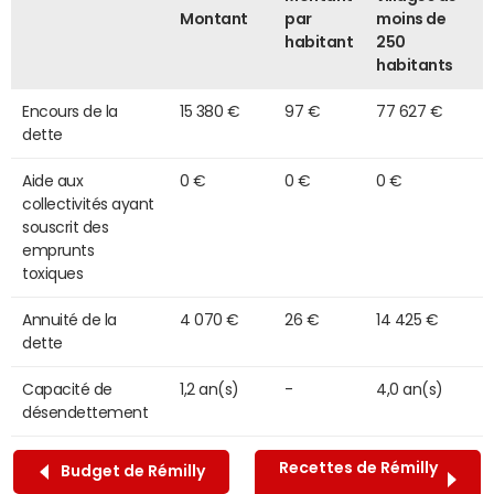
Montant
par
moins de
habitant
250
habitants
Encours de la
15 380 €
97 €
77 627 €
dette
Aide aux
0 €
0 €
0 €
collectivités ayant
souscrit des
emprunts
toxiques
Annuité de la
4 070 €
26 €
14 425 €
dette
Capacité de
1,2 an(s)
-
4,0 an(s)
désendettement
Recettes de Rémilly
Budget de Rémilly