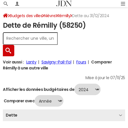
Budgets des villes
Nièvre
Rémilly
Dette au 31/12/2024
Dette de Rémilly (58250)
Voir aussi :
Lanty
Savigny-Poil-Fol
Fours
Comparer
Rémilly à une autre ville
Mise à jour le 07/11/25
Afficher les données budgétaires de
Comparer avec
Dette