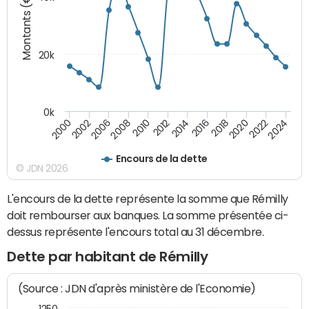
Montants (€)
20k
0k
2020
2010
2016
2006
2022
2012
2000
2018
2008
2024
2014
2002
Encours de la dette
© JDN 2026
L'encours de la dette représente la somme que Rémilly
doit rembourser aux banques. La somme présentée ci-
dessus représente l'encours total au 31 décembre.
Dette par habitant de Rémilly
(Source : JDN d'après ministère de l'Economie)
1250