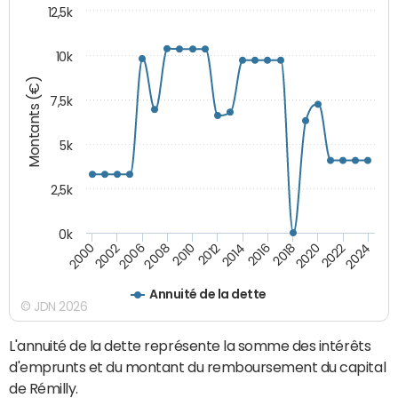
12,5k
10k
Montants (€)
7,5k
5k
2,5k
0k
2024
2002
2010
2016
2022
2000
2008
2014
2020
2006
2012
2018
Annuité de la dette
© JDN 2026
L'annuité de la dette représente la somme des intérêts
d'emprunts et du montant du remboursement du capital
de Rémilly.