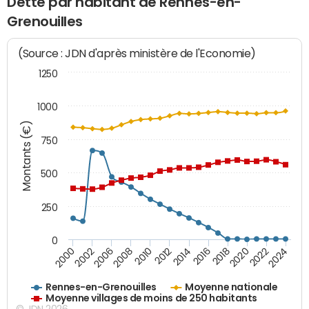
Dette par habitant de Rennes-en-
Grenouilles
(Source : JDN d'après ministère de l'Economie)
1250
1000
Montants (€)
750
500
250
0
2018
2002
2022
2008
2012
2016
2000
2020
2006
2024
2010
2014
Rennes-en-Grenouilles
Moyenne nationale
Moyenne villages de moins de 250 habitants
© JDN 2026