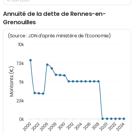
Annuité de la dette de Rennes-en-
Grenouilles
(Source : JDN d'après ministère de l'Economie)
10k
7,5k
Montants (€)
5k
2,5k
0k
2014
2000
2024
2012
2022
2010
2020
2008
2018
2006
2016
2002