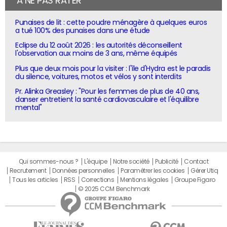
À NE PAS RATER
Punaises de lit : cette poudre ménagère à quelques euros
a tué 100% des punaises dans une étude
Eclipse du 12 août 2026 : les autorités déconseillent
l'observation aux moins de 3 ans, même équipés
Plus que deux mois pour la visiter : l'île d'Hydra est le paradis
du silence, voitures, motos et vélos y sont interdits
Pr. Alinka Greasley : "Pour les femmes de plus de 40 ans,
danser entretient la santé cardiovasculaire et l'équilibre
mental"
Qui sommes-nous ?
L'équipe
Notre société
Publicité
Contact
Recrutement
Données personnelles
Paramétrer les cookies
Gérer Utiq
Tous les articles
RSS
Corrections
Mentions légales
Groupe Figaro
© 2025 CCM Benchmark