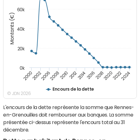
60k
Montants (€)
40k
20k
0k
2020
2010
2016
2006
2022
2012
2000
2018
2008
2024
2014
2002
Encours de la dette
© JDN 2026
L'encours de la dette représente la somme que Rennes-
en-Grenouilles doit rembourser aux banques. La somme
présentée ci-dessus représente l'encours total au 31
décembre.