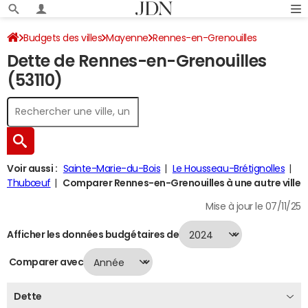
Budgets des villes
Mayenne
Rennes-en-Grenouilles
Dette de Rennes-en-Grenouilles
Dette au 31/12/2024
(53110)
Voir aussi :
Sainte-Marie-du-Bois
Le Housseau-Brétignolles
Thubœuf
Comparer Rennes-en-Grenouilles à une autre ville
Mise à jour le 07/11/25
Afficher les données budgétaires de
Comparer avec
Dette