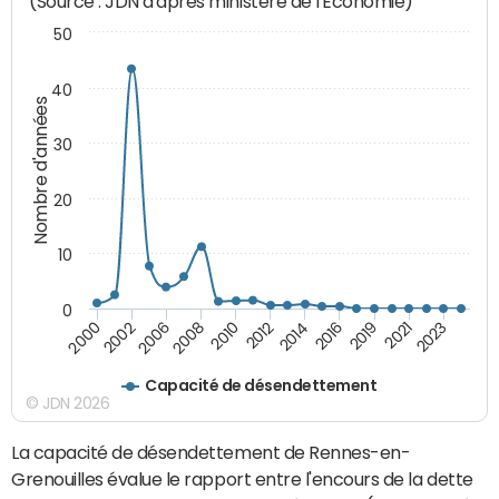
(Source : JDN d'après ministère de l'Economie)
50
40
Nombre d'années
30
20
10
0
2021
2008
2019
2006
2016
2002
2014
2000
2012
2023
2010
Capacité de désendettement
© JDN 2026
La capacité de désendettement de Rennes-en-
Grenouilles évalue le rapport entre l'encours de la dette