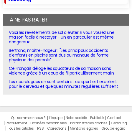
À NE PAS RATER
Voici les revêtements de sol à éviter si vous voulez une
maison facile à nettoyer - un en particulier est même
dangereux
Bertrand, maître-nageur : "Les principaux accidents
d'enfants en piscine sont dus au manque de forme
physique des parents"
Ce Français déloge les squatteurs de sa maison sans
violence grâce à un coup de fil particulièrement malin
Les neurologues en sont certains : ce sport est excellent
pour le cerveau et quelques minutes régulières suffisent
Qui sommes-nous ?
L'équipe
Notre société
Publicité
Contact
Recrutement
Données personnelles
Paramétrer les cookies
Gérer Utiq
Tous les articles
RSS
Corrections
Mentions légales
Groupe Figaro