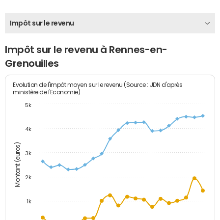
Impôt sur le revenu
Impôt sur le revenu à Rennes-en-
Grenouilles
Evolution de l'impôt moyen sur le revenu (Source : JDN d'après
ministère de l'Economie)
5k
4k
Montant (euros)
3k
2k
1k