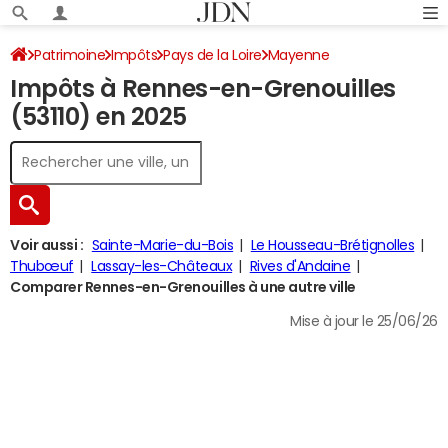
Patrimoine
Impôts
Pays de la Loire
Mayenne
Impôts à Rennes-en-Grenouilles
Rennes-en-Grenouilles
Impôt sur le revenu
(53110) en 2025
Voir aussi :
Sainte-Marie-du-Bois
Le Housseau-Brétignolles
Thubœuf
Lassay-les-Châteaux
Rives d'Andaine
Comparer Rennes-en-Grenouilles à une autre ville
Mise à jour le 25/06/26