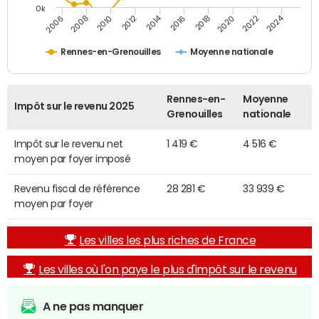
0k
2014
2024
2010
2020
2012
2022
2006
2016
2008
2018
Rennes-en-Grenouilles
Moyenne nationale
Rennes-en-
Moyenne
Impôt sur le revenu 2025
Grenouilles
nationale
Impôt sur le revenu net
1 419 €
4 516 €
moyen par foyer imposé
Revenu fiscal de référence
28 281 €
33 939 €
moyen par foyer
Les villes les plus riches de France
Les villes où l'on paye le plus d'impôt sur le revenu
A ne pas manquer