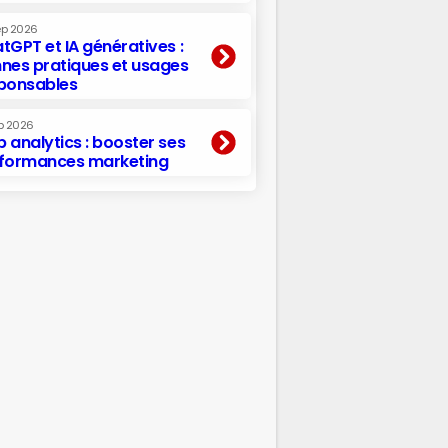
ep 2026
tGPT et IA génératives :
nes pratiques et usages
ponsables
p 2026
 analytics : booster ses
formances marketing