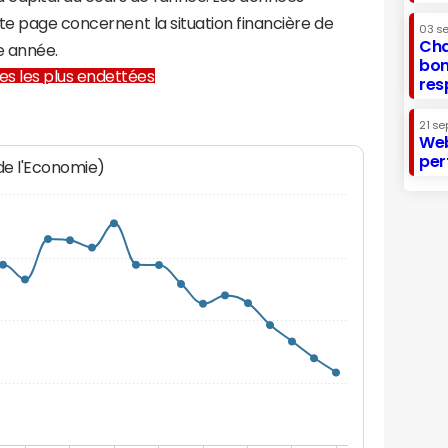
te page concernent la situation financière de
03 s
Cha
 année.
bon
lles les plus endettées
res
21 se
Web
per
 de l'Economie)