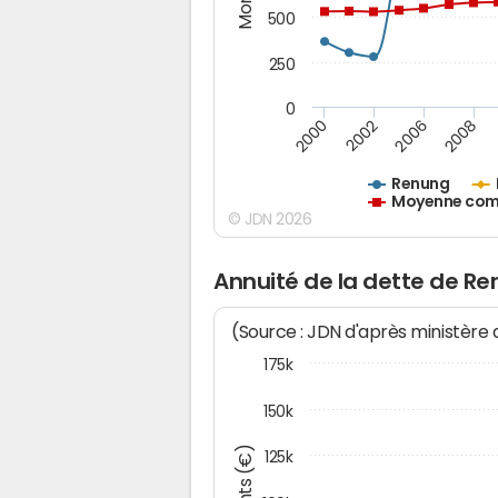
500
250
0
2000
2002
2006
2008
Renung
Moyenne comm
© JDN 2026
Annuité de la dette de R
(Source : JDN d'après ministère
175k
150k
125k