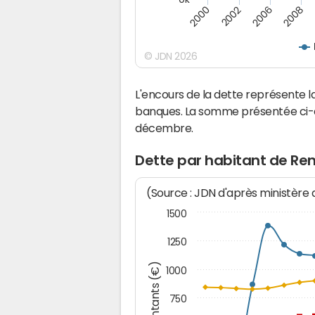
2000
2008
2006
2002
© JDN 2026
L'encours de la dette représente
banques. La somme présentée ci-de
décembre.
Dette par habitant de Re
(Source : JDN d'après ministère
1500
1250
Montants (€)
1000
750