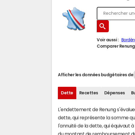
Voir aussi :
Bordè
Comparer Renung à
Afficher les données budgétaires de
Dette
Recettes
Dépenses
B
L'endettement de Renung s'évalue e
dette, qui représente la somme q
l'annuité de la dette, qui équivau
du montant de remboursement du c