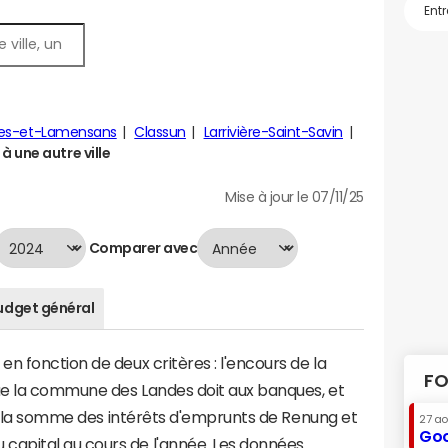
res-et-Lamensans
Classun
Larrivière-Saint-Savin
 une autre ville
Mise à jour le 07/11/25
Comparer avec
udget général
n fonction de deux critères : l'encours de la
FO
ue la commune des Landes doit aux banques, et
t à la somme des intérêts d'emprunts de Renung et
27 a
Goo
apital au cours de l'année. Les données