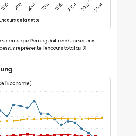
2014
2024
2012
2022
2010
2020
2018
2016
Encours de la dette
 la somme que Renung doit rembourser aux
ssus représente l'encours total au 31
nung
 de l'Economie)