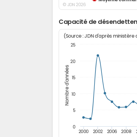
Moyenne communes
© JDN 2026
Capacité de désendette
(Source : JDN d'après ministère
25
20
Nombre d'années
15
10
5
0
2000
2002
2006
2008