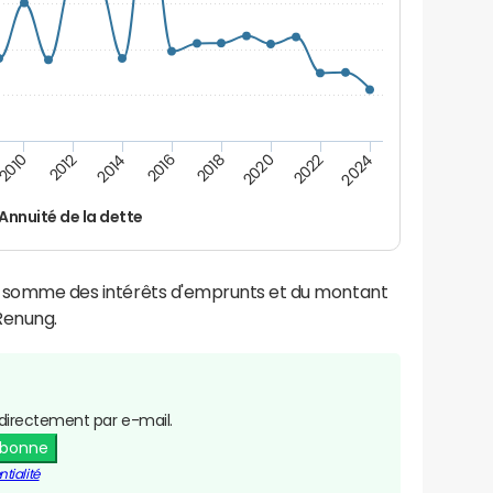
2016
2018
2010
2020
2012
2022
2014
2024
Annuité de la dette
la somme des intérêts d'emprunts et du montant
Renung.
directement par e-mail.
abonne
tialité