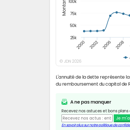
Montants (€)
100k
75k
50k
25k
2008
2000
2002
2006
© JDN 2026
L'annuité de la dette représente 
du remboursement du capital de 
A ne pas manquer
Recevez nos astuces et bons plans 
Je m'
En savoir plus sur notre politique de confiden