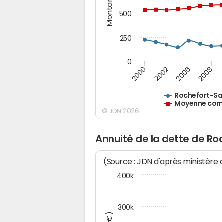
Montants (€)
500
250
0
2000
2002
2006
2008
Rochefort-S
Moyenne comm
© JDN 2026
Annuité de la dette de R
(Source : JDN d'après ministère
400k
300k