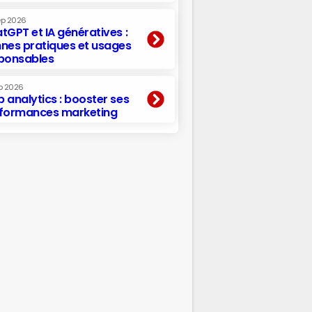
ep 2026
tGPT et IA génératives :
nes pratiques et usages
ponsables
p 2026
 analytics : booster ses
formances marketing