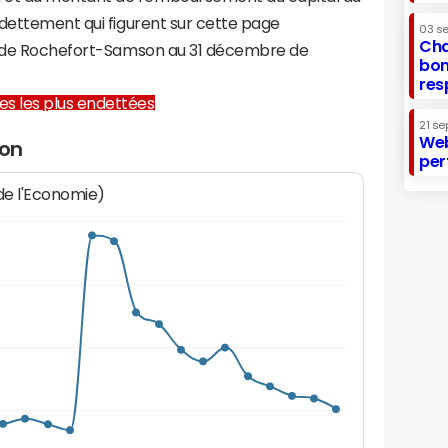
ndettement qui figurent sur cette page
03 s
Cha
re de Rochefort-Samson au 31 décembre de
bon
res
lles les plus endettées
21 se
Web
son
per
 de l'Economie)