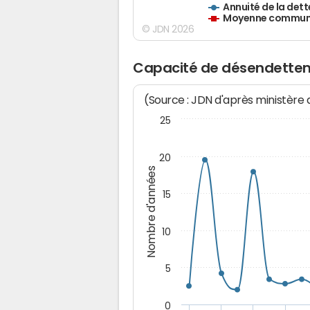
Annuité de la dett
Moyenne communes
© JDN 2026
Capacité de désendette
(Source : JDN d'après ministère
25
20
Nombre d'années
15
10
5
0