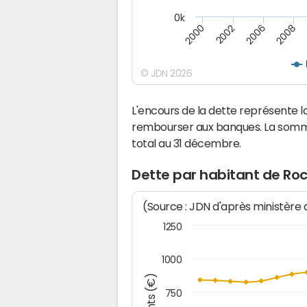
0k
2000
2008
2006
2002
© JDN 2026
L'encours de la dette représente
rembourser aux banques. La somm
total au 31 décembre.
Dette par habitant de R
(Source : JDN d'après ministère
1250
1000
750