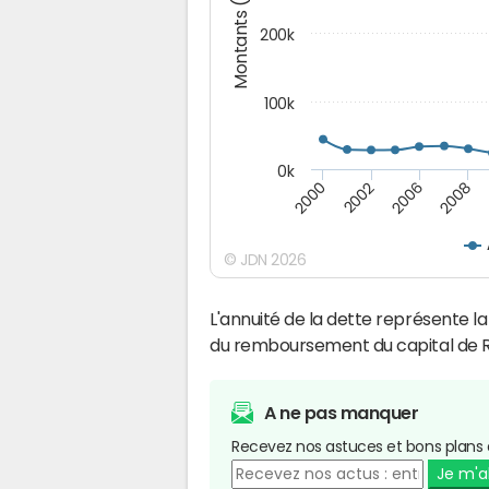
Montants (€)
200k
100k
0k
2000
2008
2006
2002
© JDN 2026
L'annuité de la dette représente 
du remboursement du capital de 
A ne pas manquer
Recevez nos astuces et bons plans 
Je m'