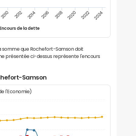
2014
2024
2012
2022
2010
2020
2018
2016
Encours de la dette
 la somme que Rochefort-Samson doit
e présentée ci-dessus représente l'encours
ochefort-Samson
 de l'Economie)