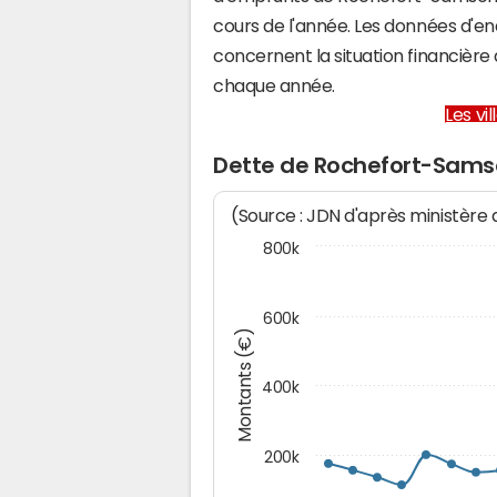
cours de l'année. Les données d'e
concernent la situation financiè
chaque année.
Les vi
Dette de Rochefort-Sam
(Source : JDN d'après ministère
800k
600k
Montants (€)
400k
200k