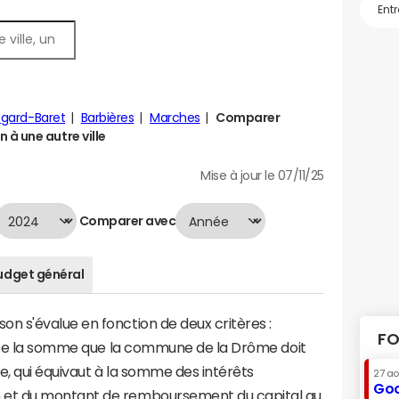
gard-Baret
Barbières
Marches
Comparer
à une autre ville
Mise à jour le 07/11/25
Comparer avec
udget général
 s'évalue en fonction de deux critères :
FO
ente la somme que la commune de la Drôme doit
te, qui équivaut à la somme des intérêts
27 a
Goo
et du montant de remboursement du capital au