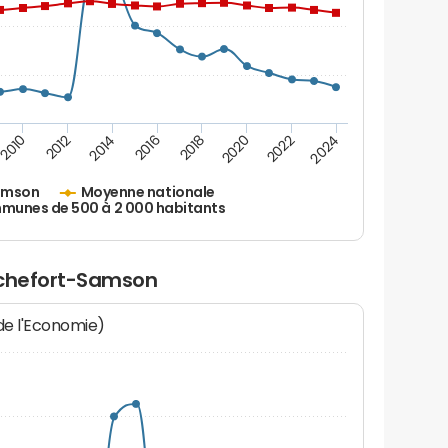
2010
2012
2014
2016
2018
2020
2022
2024
amson
Moyenne nationale
unes de 500 à 2 000 habitants
ochefort-Samson
 de l'Economie)