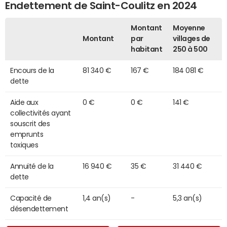
Endettement de Saint-Coulitz en 2024
Montant
Moyenne
Montant
par
villages de
habitant
250 à 500
Encours de la
81 340 €
167 €
184 081 €
dette
Aide aux
0 €
0 €
141 €
collectivités ayant
souscrit des
emprunts
toxiques
Annuité de la
16 940 €
35 €
31 440 €
dette
Capacité de
1,4 an(s)
-
5,3 an(s)
désendettement