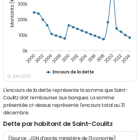
Montants (€)
300k
200k
100k
0k
2000
2022
2016
2010
2002
2024
2018
2012
2006
2020
2014
2008
Encours de la dette
© JDN 2026
L'encours de la dette représente la somme que Saint-
Coulitz doit rembourser aux banques. La somme
présentée ci-dessus représente l'encours total au 31
décembre.
Dette par habitant de Saint-Coulitz
(Source : JDN d'après ministère de l'Economie)