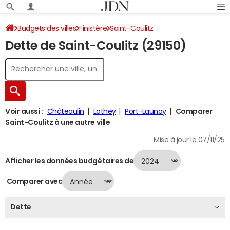
Budgets des villes
Finistère
Saint-Coulitz
Dette de Saint-Coulitz (29150)
Dette au 31/12/2024
Voir aussi :
Châteaulin
Lothey
Port-Launay
Comparer
Saint-Coulitz à une autre ville
Mise à jour le 07/11/25
Afficher les données budgétaires de
Comparer avec
Dette