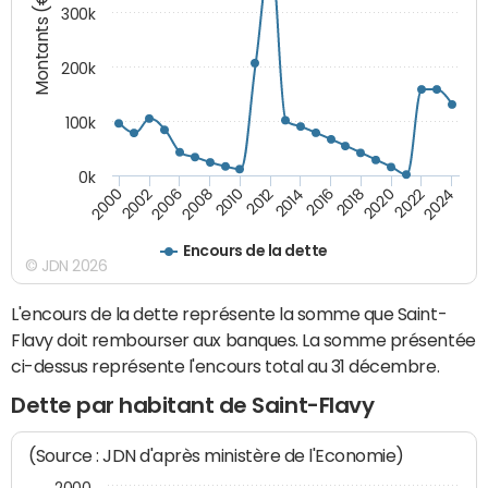
Montants (€)
300k
200k
100k
0k
2000
2022
2016
2010
2002
2024
2018
2012
2006
2020
2014
2008
Encours de la dette
© JDN 2026
L'encours de la dette représente la somme que Saint-
Flavy doit rembourser aux banques. La somme présentée
ci-dessus représente l'encours total au 31 décembre.
Dette par habitant de Saint-Flavy
(Source : JDN d'après ministère de l'Economie)
2000