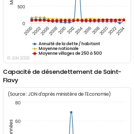
500
0
2018
2002
2022
2008
2012
2016
2000
2020
2006
2024
2010
2014
Annuité de la dette / habitant
Moyenne nationale
Moyenne villages de 250 à 500
© JDN 2026
Capacité de désendettement de Saint-
Flavy
(Source : JDN d'après ministère de l'Economie)
80
60