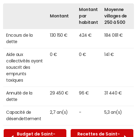
Montant
Moyenne
Montant
par
villages de
habitant
250 à 500
Encours de la
130 150 €
424 €
184 081 €
dette
Aide aux
0 €
0 €
141 €
collectivités ayant
souscrit des
emprunts
toxiques
Annuité de la
29 450 €
96 €
31 440 €
dette
Capacité de
2,7 an(s)
-
5,3 an(s)
désendettement
Budget de Saint-
Recettes de Saint-