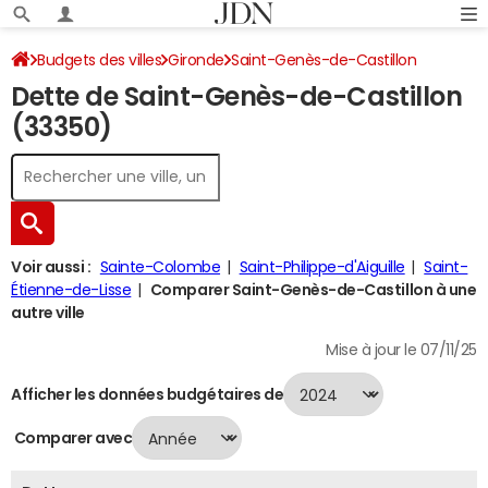
Budgets des villes
Gironde
Saint-Genès-de-Castillon
Dette de Saint-Genès-de-Castillon
Dette au 31/12/2024
(33350)
Voir aussi :
Sainte-Colombe
Saint-Philippe-d'Aiguille
Saint-
Étienne-de-Lisse
Comparer Saint-Genès-de-Castillon à une
autre ville
Mise à jour le 07/11/25
Afficher les données budgétaires de
Comparer avec