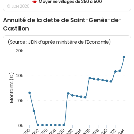
Moyenne villages de 250 à 500
© JDN 2026
Annuité de la dette de Saint-Genès-de-
Castillon
(Source : JDN d'après ministère de l'Economie)
30k
Montants (€)
20k
10k
0k
2020
2024
2000
2006
2010
2014
2018
2022
2002
2008
2012
2016