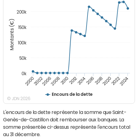
200k
Montants (€)
150k
100k
50k
0k
2008
2022
2002
2018
2014
2010
2024
2006
2020
2000
2016
2012
Encours de la dette
© JDN 2026
L'encours de la dette représente la somme que Saint-
Genès-de-Castillon doit rembourser aux banques. La
somme présentée ci-dessus représente l'encours total
au 31 décembre.