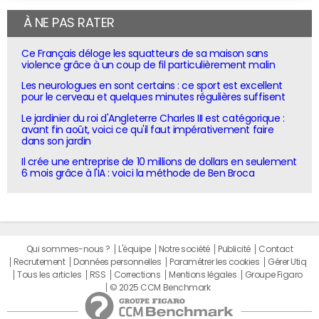
À NE PAS RATER
Ce Français déloge les squatteurs de sa maison sans
violence grâce à un coup de fil particulièrement malin
Les neurologues en sont certains : ce sport est excellent
pour le cerveau et quelques minutes régulières suffisent
Le jardinier du roi d'Angleterre Charles III est catégorique :
avant fin août, voici ce qu'il faut impérativement faire
dans son jardin
Il crée une entreprise de 10 millions de dollars en seulement
6 mois grâce à l'IA : voici la méthode de Ben Broca
Qui sommes-nous ?
L'équipe
Notre société
Publicité
Contact
Recrutement
Données personnelles
Paramétrer les cookies
Gérer Utiq
Tous les articles
RSS
Corrections
Mentions légales
Groupe Figaro
© 2025 CCM Benchmark