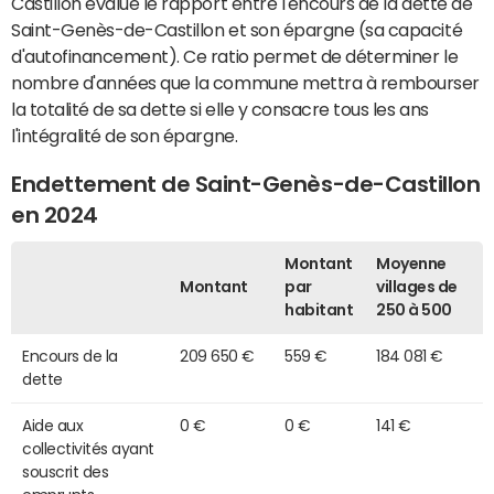
Castillon évalue le rapport entre l'encours de la dette de
Saint-Genès-de-Castillon et son épargne (sa capacité
d'autofinancement). Ce ratio permet de déterminer le
nombre d'années que la commune mettra à rembourser
la totalité de sa dette si elle y consacre tous les ans
l'intégralité de son épargne.
Endettement de Saint-Genès-de-Castillon
en 2024
Montant
Moyenne
Montant
par
villages de
habitant
250 à 500
Encours de la
209 650 €
559 €
184 081 €
dette
Aide aux
0 €
0 €
141 €
collectivités ayant
souscrit des