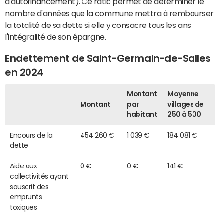
d'autofinancement). Ce ratio permet de déterminer le
nombre d'années que la commune mettra à rembourser
la totalité de sa dette si elle y consacre tous les ans
l'intégralité de son épargne.
Endettement de Saint-Germain-de-Salles
en 2024
Montant
Moyenne
Montant
par
villages de
habitant
250 à 500
Encours de la
454 260 €
1 039 €
184 081 €
dette
Aide aux
0 €
0 €
141 €
collectivités ayant
souscrit des
emprunts
toxiques