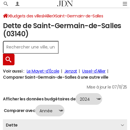
Budgets des villes
Allier
Saint-Germain-de-Salles
Dette de Saint-Germain-de-Salles
Dette au 31/12/2024
(03140)
Voir aussi :
Le Mayet-d'École
Jenzat
Ussel-d'Allier
Comparer Saint-Germain-de-Salles à une autre ville
Mise à jour le 07/11/25
Afficher les données budgétaires de
Comparer avec
Dette