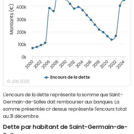
Montants (€)
400k
300k
200k
100k
0k
2000
2022
2016
2010
2002
2024
2018
2012
2006
2020
2014
2008
Encours de la dette
© JDN 2026
L'encours de la dette représente la somme que Saint-
Germain-de-Salles doit rembourser aux banques. La
somme présentée ci-dessus représente l'encours total
au 31 décembre.
Dette par habitant de Saint-Germain-de-