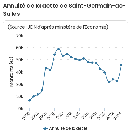
Annuité de la dette de Saint-Germain-de-
Salles
(Source : JDN d'après ministère de l'Economie)
70k
60k
Montants (€)
50k
40k
30k
20k
10k
2020
2010
2016
2006
2022
2012
2000
2018
2008
2024
2014
2002
Annuité de la dette