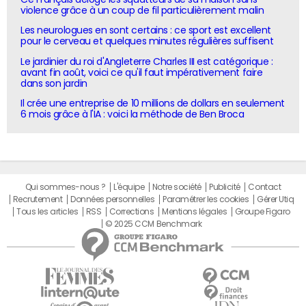
violence grâce à un coup de fil particulièrement malin
Les neurologues en sont certains : ce sport est excellent
pour le cerveau et quelques minutes régulières suffisent
Le jardinier du roi d'Angleterre Charles III est catégorique :
avant fin août, voici ce qu'il faut impérativement faire
dans son jardin
Il crée une entreprise de 10 millions de dollars en seulement
6 mois grâce à l'IA : voici la méthode de Ben Broca
Qui sommes-nous ?
L'équipe
Notre société
Publicité
Contact
Recrutement
Données personnelles
Paramétrer les cookies
Gérer Utiq
Tous les articles
RSS
Corrections
Mentions légales
Groupe Figaro
© 2025 CCM Benchmark