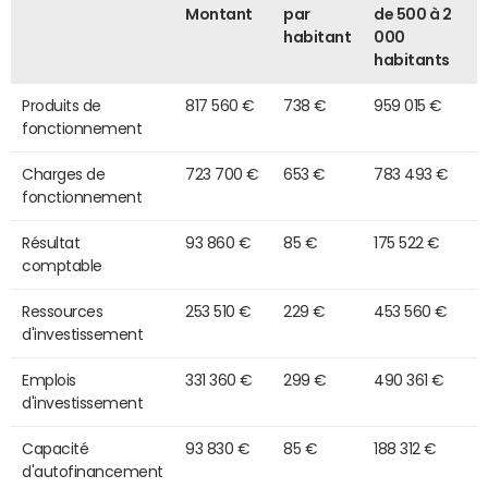
Montant
par
de 500 à 2
habitant
000
habitants
Produits de
817 560 €
738 €
959 015 €
fonctionnement
Charges de
723 700 €
653 €
783 493 €
fonctionnement
Résultat
93 860 €
85 €
175 522 €
comptable
Ressources
253 510 €
229 €
453 560 €
d'investissement
Emplois
331 360 €
299 €
490 361 €
d'investissement
Capacité
93 830 €
85 €
188 312 €
d'autofinancement