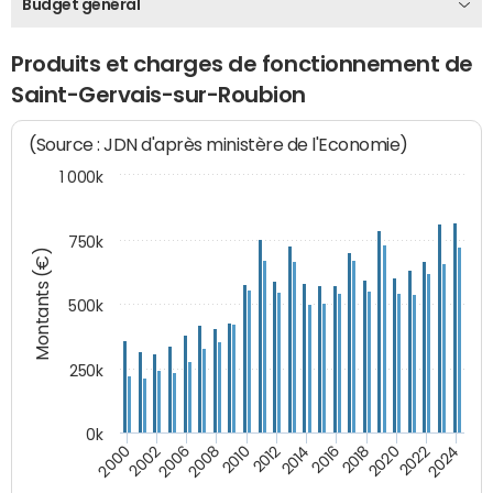
Budget général
Produits et charges de fonctionnement de
Saint-Gervais-sur-Roubion
(Source : JDN d'après ministère de l'Economie)
1 000k
750k
Montants (€)
500k
250k
0k
2016
2014
2012
2010
2008
2006
2002
2000
2024
2022
2020
2018