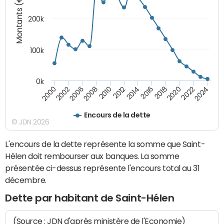
Montants (€)
200k
100k
0k
2000
2022
2016
2010
2002
2024
2018
2012
2006
2020
2014
2008
Encours de la dette
© JDN 2026
L'encours de la dette représente la somme que Saint-
Hélen doit rembourser aux banques. La somme
présentée ci-dessus représente l'encours total au 31
décembre.
Dette par habitant de Saint-Hélen
(Source : JDN d'après ministère de l'Economie)