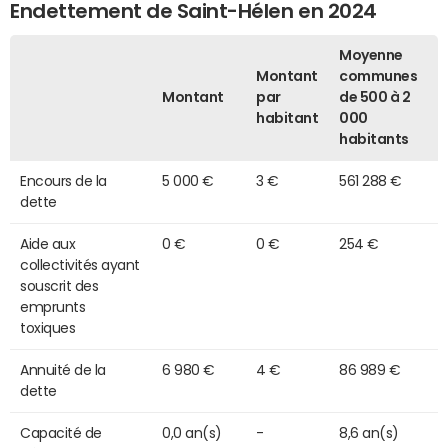
Endettement de Saint-Hélen en 2024
Moyenne
Montant
communes
Montant
par
de 500 à 2
habitant
000
habitants
Encours de la
5 000 €
3 €
561 288 €
dette
Aide aux
0 €
0 €
254 €
collectivités ayant
souscrit des
emprunts
toxiques
Annuité de la
6 980 €
4 €
86 989 €
dette
Capacité de
0,0 an(s)
-
8,6 an(s)