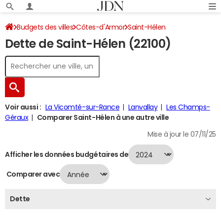
Budgets des villes
Côtes-d'Armor
Saint-Hélen
Dette de Saint-Hélen (22100)
Dette au 31/12/2024
Voir aussi :
La Vicomté-sur-Rance
Lanvallay
Les Champs-
Géraux
Comparer Saint-Hélen à une autre ville
Mise à jour le 07/11/25
Afficher les données budgétaires de
Comparer avec
Dette