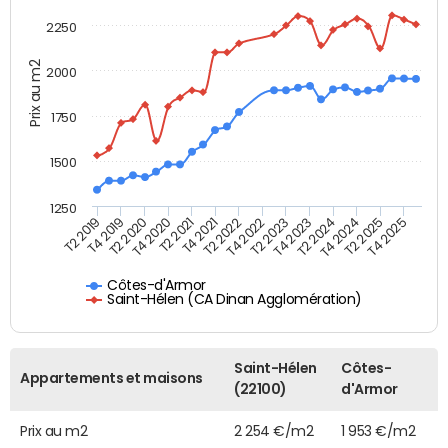
2250
Prix au m2
2000
1750
1500
1250
T4 2021
T2 2025
T2 2019
T4 2022
T2 2020
T4 2023
T2 2021
T4 2024
T2 2022
T4 2025
T4 2019
T2 2023
T4 2020
T2 2024
Côtes-d'Armor
Saint-Hélen (CA Dinan Agglomération)
Saint-Hélen
Côtes-
Appartements et maisons
(22100)
d'Armor
Prix au m2
2 254 €/m2
1 953 €/m2