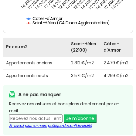
T4 2021
T2 2021
T4 2020
T2 2020
T4 2019
T4 2025
T2 2025
T4 2024
T2 2024
T4 2023
T2 2023
T4 2022
T2 2022
Côtes-d'Armor
Saint-Hélen (CA Dinan Agglomération)
Saint-Hélen
Côtes-
Prix au m2
(22100)
d'Armor
Appartements anciens
2 812 €/m2
2 479 €/m2
Appartements neufs
3 571 €/m2
4 299 €/m2
A ne pas manquer
Recevez nos astuces et bons plans directement par e-
mail.
Je m'abonne
En savoir plus sur notre politique de confidentialité