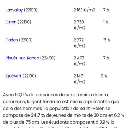
Lanvallay
(22100)
2 163 €/m2
-7 %
Dinan
(22100)
2 750
+1 %
€/m2
Taden
(22100)
2 272
+15 %
€/m2
Plouër-sur-Rance
(22490)
2 407
-7 %
€/m2
Quévert
(22100)
2 147
0 %
€/m2
Avec 50,0 % de personnes de sexe féminin dans la
commune, la gent féminine est mieux représentée que
celle des hommes. La population de Saint-Hélen se
compose de
34,7 %
de jeunes de moins de 30 ans et 6,2 %
de plus de 75 ans. Les étudiants composent à 3,9 % la