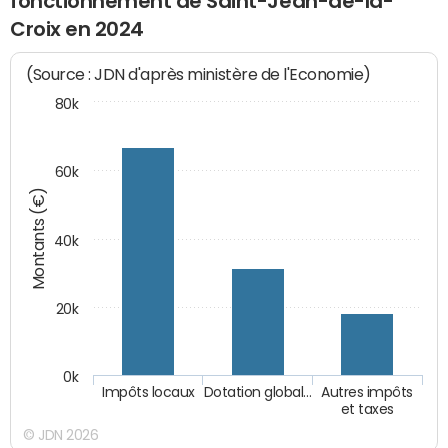
fonctionnement de Saint-Jean-de-la-
Croix en 2024
(Source : JDN d'après ministère de l'Economie)
80k
60k
Montants (€)
40k
20k
0k
Impôts locaux
Dotation global…
Autres impôts
et taxes
© JDN 2026