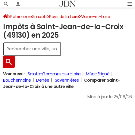
Patrimoine
Impôts
Pays de la Loire
Maine-et-Loire
Impôts à Saint-Jean-de-la-Croix
Saint-Jean-de-la-Croix
Impôt sur le revenu
(49130) en 2025
Voir aussi :
Sainte-Gemmes-sur-Loire
Mûrs-Erigné
Bouchemaine
Denée
Savennières
Comparer Saint-
Jean-de-la-Croix à une autre ville
Mise à jour le 25/06/26