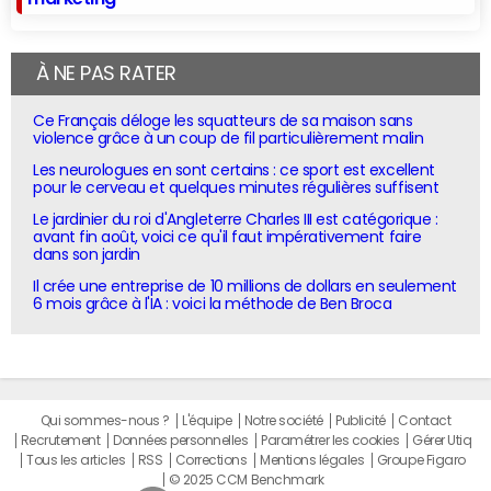
À NE PAS RATER
Ce Français déloge les squatteurs de sa maison sans
violence grâce à un coup de fil particulièrement malin
Les neurologues en sont certains : ce sport est excellent
pour le cerveau et quelques minutes régulières suffisent
Le jardinier du roi d'Angleterre Charles III est catégorique :
avant fin août, voici ce qu'il faut impérativement faire
dans son jardin
Il crée une entreprise de 10 millions de dollars en seulement
6 mois grâce à l'IA : voici la méthode de Ben Broca
Qui sommes-nous ?
L'équipe
Notre société
Publicité
Contact
Recrutement
Données personnelles
Paramétrer les cookies
Gérer Utiq
Tous les articles
RSS
Corrections
Mentions légales
Groupe Figaro
© 2025 CCM Benchmark