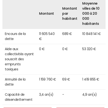
Moyenne
Montant
villes de 10
Montant
par
000 à 20
habitant
000
habitants
Encours de la
11 605 540
689 €
10 848 141 €
dette
€
Aide aux
0 €
0 €
53 320 €
collectivités ayant
souscrit des
emprunts
toxiques
Annuité de la
1 159 760 €
69 €
1 419 855 €
dette
Capacité de
3,4 an(s)
-
4,9 an(s)
désendettement