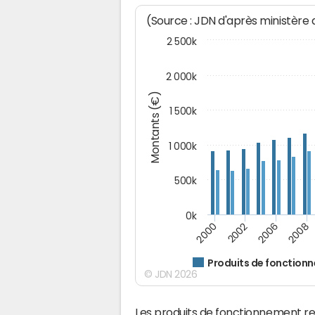
(Source : JDN d'après ministère
2 500k
2 000k
Montants (€)
1 500k
1 000k
500k
0k
2000
2002
2006
2008
Produits de fonction
© JDN 2026
Les produits de fonctionnement r