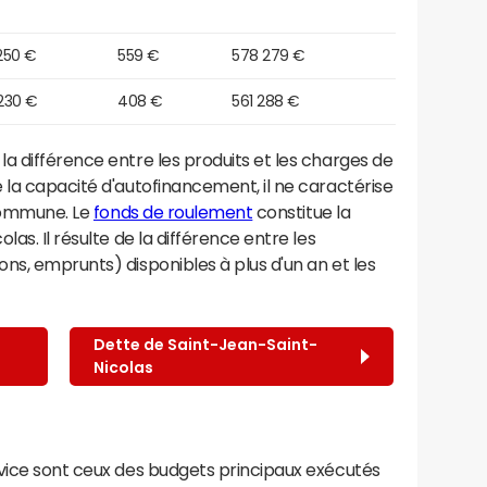
250 €
559 €
578 279 €
230 €
408 €
561 288 €
a différence entre les produits et les charges de
 la capacité d'autofinancement, il ne caractérise
 commune. Le
fonds de roulement
constitue la
as. Il résulte de la différence entre les
ns, emprunts) disponibles à plus d'un an et les
Dette de Saint-Jean-Saint-
Nicolas
rvice sont ceux des budgets principaux exécutés