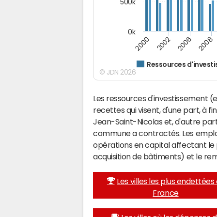
500k
0k
2000
2002
2006
2008
Ressources d'invest
© JDN 2026
Les ressources d'investissement (e
recettes qui visent, d'une part, à f
Jean-Saint-Nicolas et, d'autre par
commune a contractés. Les emplo
opérations en capital affectant l
acquisition de bâtiments) et le 
Les villes les plus endettées
France