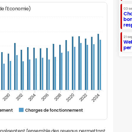
 de l'Economie)
03 s
Cha
bon
res
21 se
Web
per
2012
2024
2014
2016
2018
2020
2010
2022
nement
Charges de fonctionnement
eprésentent l'ensemble des revenus permettant