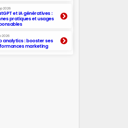
ep 2026
tGPT et IA génératives :
nes pratiques et usages
ponsables
p 2026
 analytics : booster ses
formances marketing