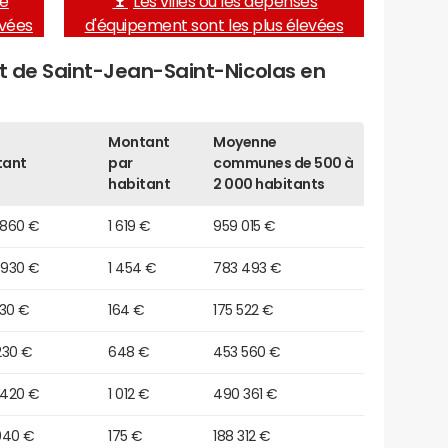
de
Les villes où les dépenses
evées
d'équipement sont les plus élevées
et de Saint-Jean-Saint-Nicolas en
Montant
Moyenne
tant
par
communes de 500 à
habitant
2 000 habitants
 860 €
1 619 €
959 015 €
 930 €
1 454 €
783 493 €
930 €
164 €
175 522 €
230 €
648 €
453 560 €
 420 €
1 012 €
490 361 €
940 €
175 €
188 312 €