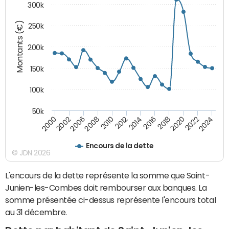
300k
Montants (€)
250k
200k
150k
100k
50k
2008
2022
2002
2018
2014
2010
2024
2006
2020
2000
2016
2012
Encours de la dette
© JDN 2026
L'encours de la dette représente la somme que Saint-
Junien-les-Combes doit rembourser aux banques. La
somme présentée ci-dessus représente l'encours total
au 31 décembre.