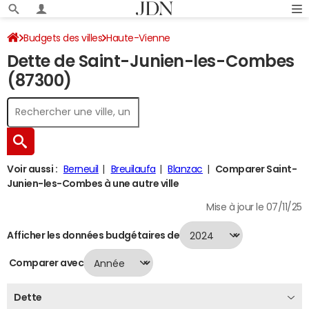
Budgets des villes
Haute-Vienne
Dette de Saint-Junien-les-Combes
Saint-Junien-les-Combes
Dette au 31/12/2024
(87300)
Voir aussi :
Berneuil
Breuilaufa
Blanzac
Comparer Saint-
Junien-les-Combes à une autre ville
Mise à jour le 07/11/25
Afficher les données budgétaires de
Comparer avec
Dette