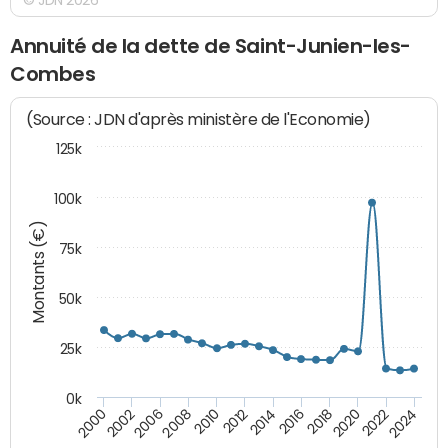
Annuité de la dette de Saint-Junien-les-
Combes
(Source : JDN d'après ministère de l'Economie)
125k
100k
Montants (€)
75k
50k
25k
0k
2024
2002
2010
2016
2022
2000
2008
2014
2020
2006
2012
2018