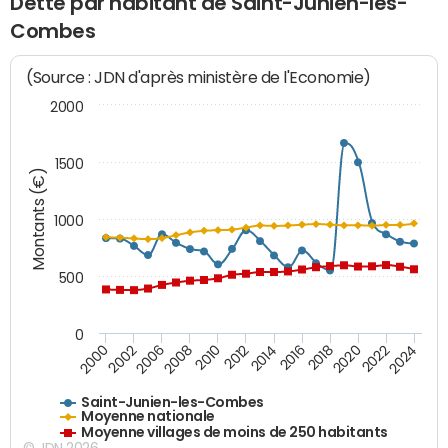
Dette par habitant de Saint-Junien-les-
Combes
(Source : JDN d'après ministère de l'Economie)
2000
1500
Montants (€)
1000
500
0
2018
2002
2022
2008
2012
2016
2000
2020
2006
2024
2010
2014
Saint-Junien-les-Combes
Moyenne nationale
Moyenne villages de moins de 250 habitants
© JDN 2026