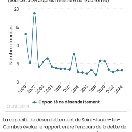
(Source : JDN d'après ministère de l'Economie)
20
15
Nombre d'années
10
5
0
2000
2022
2016
2010
2002
2024
2018
2012
2006
2020
2014
2008
Capacité de désendettement
© JDN 2026
La capacité de désendettement de Saint-Junien-les-
Combes évalue le rapport entre l'encours de la dette de