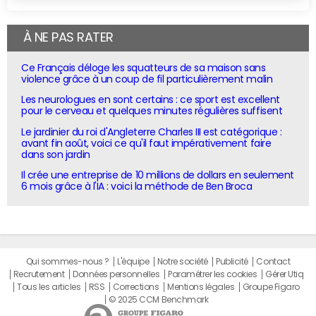
À NE PAS RATER
Ce Français déloge les squatteurs de sa maison sans
violence grâce à un coup de fil particulièrement malin
Les neurologues en sont certains : ce sport est excellent
pour le cerveau et quelques minutes régulières suffisent
Le jardinier du roi d'Angleterre Charles III est catégorique :
avant fin août, voici ce qu'il faut impérativement faire
dans son jardin
Il crée une entreprise de 10 millions de dollars en seulement
6 mois grâce à l'IA : voici la méthode de Ben Broca
Qui sommes-nous ?
L'équipe
Notre société
Publicité
Contact
Recrutement
Données personnelles
Paramétrer les cookies
Gérer Utiq
Tous les articles
RSS
Corrections
Mentions légales
Groupe Figaro
© 2025 CCM Benchmark