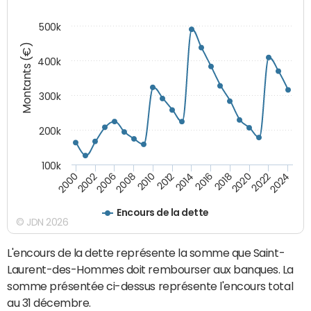
500k
Montants (€)
400k
300k
200k
100k
2000
2022
2016
2010
2002
2024
2018
2012
2006
2020
2014
2008
Encours de la dette
© JDN 2026
L'encours de la dette représente la somme que Saint-
Laurent-des-Hommes doit rembourser aux banques. La
somme présentée ci-dessus représente l'encours total
au 31 décembre.