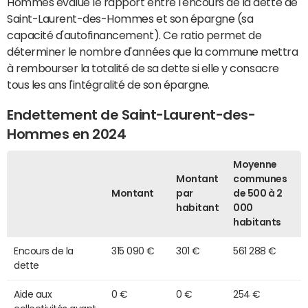
Hommes évalue le rapport entre l'encours de la dette de
Saint-Laurent-des-Hommes et son épargne (sa
capacité d'autofinancement). Ce ratio permet de
déterminer le nombre d'années que la commune mettra
à rembourser la totalité de sa dette si elle y consacre
tous les ans l'intégralité de son épargne.
Endettement de Saint-Laurent-des-
Hommes en 2024
Moyenne
Montant
communes
Montant
par
de 500 à 2
habitant
000
habitants
Encours de la
315 090 €
301 €
561 288 €
dette
Aide aux
0 €
0 €
254 €