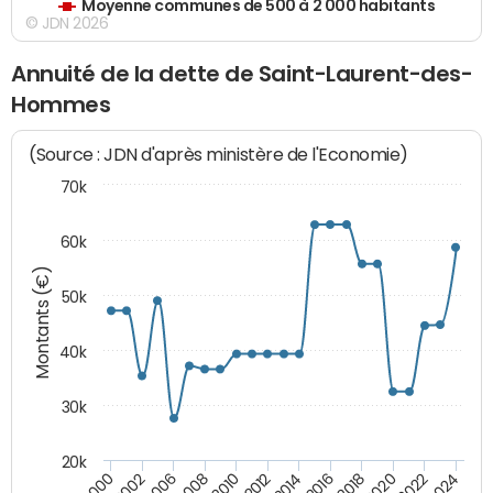
Moyenne communes de 500 à 2 000 habitants
© JDN 2026
Annuité de la dette de Saint-Laurent-des-
Hommes
(Source : JDN d'après ministère de l'Economie)
70k
60k
Montants (€)
50k
40k
30k
20k
2020
2010
2016
2006
2022
2012
2000
2018
2008
2024
2014
2002