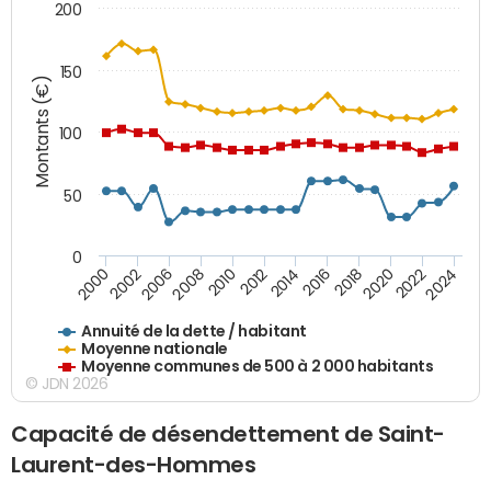
200
150
Montants (€)
100
50
0
2014
2008
2000
2024
2018
2012
2006
2022
2016
2010
2002
2020
Annuité de la dette / habitant
Moyenne nationale
Moyenne communes de 500 à 2 000 habitants
© JDN 2026
Capacité de désendettement de Saint-
Laurent-des-Hommes