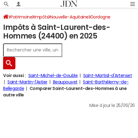
Patrimoine
Impôts
Nouvelle-Aquitaine
Dordogne
Impôts à Saint-Laurent-des-
Saint-Laurent-des-Hommes
Impôt sur le revenu
Hommes (24400) en 2025
Voir aussi :
Saint-Michel-de-Double
Saint-Martial-d'Artenset
Saint-Martin-l'Astier
Beaupouyet
Saint-Barthélemy-de-
Bellegarde
Comparer Saint-Laurent-des-Hommes à une
autre ville
Mise à jour le 25/06/26