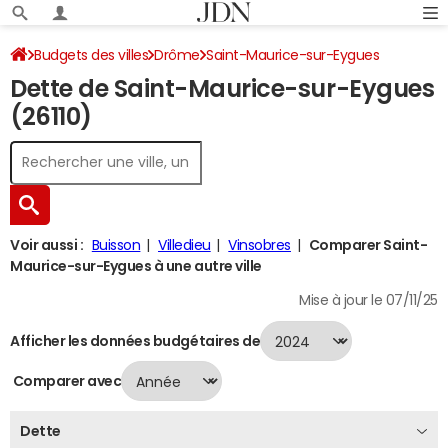
Budgets des villes
Drôme
Saint-Maurice-sur-Eygues
Dette de Saint-Maurice-sur-Eygues
Dette au 31/12/2024
(26110)
Voir aussi :
Buisson
Villedieu
Vinsobres
Comparer Saint-
Maurice-sur-Eygues à une autre ville
Mise à jour le 07/11/25
Afficher les données budgétaires de
Comparer avec
Dette