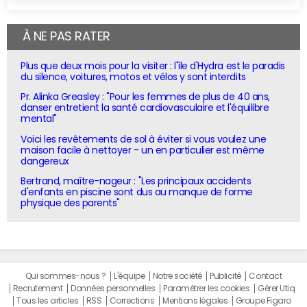
À NE PAS RATER
Plus que deux mois pour la visiter : l'île d'Hydra est le paradis
du silence, voitures, motos et vélos y sont interdits
Pr. Alinka Greasley : "Pour les femmes de plus de 40 ans,
danser entretient la santé cardiovasculaire et l'équilibre
mental"
Voici les revêtements de sol à éviter si vous voulez une
maison facile à nettoyer - un en particulier est même
dangereux
Bertrand, maître-nageur : "Les principaux accidents
d'enfants en piscine sont dus au manque de forme
physique des parents"
Qui sommes-nous ?
L'équipe
Notre société
Publicité
Contact
Recrutement
Données personnelles
Paramétrer les cookies
Gérer Utiq
Tous les articles
RSS
Corrections
Mentions légales
Groupe Figaro