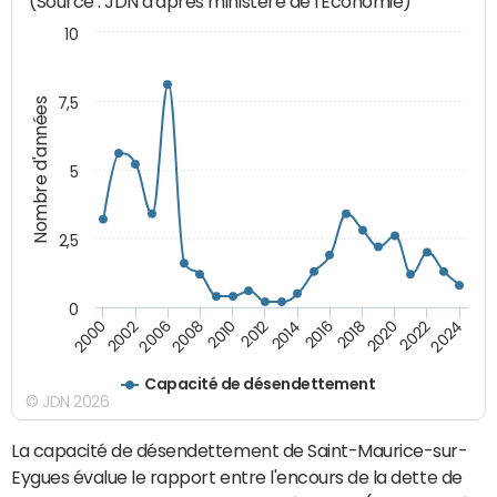
(Source : JDN d'après ministère de l'Economie)
10
7,5
Nombre d'années
5
2,5
0
2016
2014
2012
2010
2008
2006
2002
2000
2024
2022
2020
2018
Capacité de désendettement
© JDN 2026
La capacité de désendettement de Saint-Maurice-sur-
Eygues évalue le rapport entre l'encours de la dette de