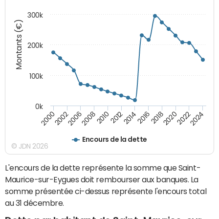
300k
Montants (€)
200k
100k
0k
2000
2022
2016
2010
2002
2024
2018
2012
2006
2020
2014
2008
Encours de la dette
© JDN 2026
L'encours de la dette représente la somme que Saint-
Maurice-sur-Eygues doit rembourser aux banques. La
somme présentée ci-dessus représente l'encours total
au 31 décembre.