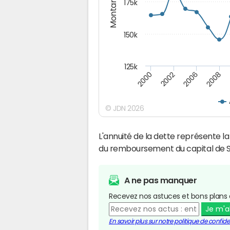
Montants (€)
175k
150k
125k
2008
2006
2002
2000
© JDN 2026
L'annuité de la dette représente 
du remboursement du capital de 
A ne pas manquer
Recevez nos astuces et bons plans 
Je m'
En savoir plus sur notre politique de confiden