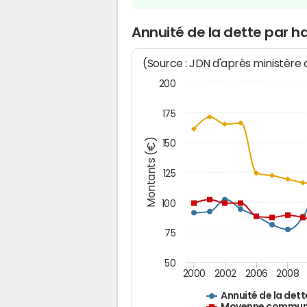
Annuité de la dette par 
(Source : JDN d'après ministère
200
175
Montants (€)
150
125
100
75
50
2000
2002
2006
2008
Annuité de la dett