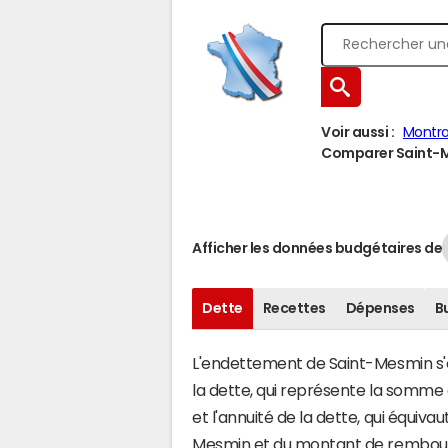
Voir aussi :
Montra
Comparer Saint-Me
Afficher les données budgétaires de
Dette
Recettes
Dépenses
B
L'endettement de Saint-Mesmin s'év
la dette, qui représente la somme
et l'annuité de la dette, qui équiv
Mesmin et du montant de rembours