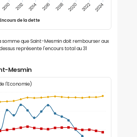
2022
2018
2014
2010
2024
2020
2016
2012
Encours de la dette
 la somme que Saint-Mesmin doit rembourser aux
ssus représente l'encours total au 31
int-Mesmin
 de l'Economie)