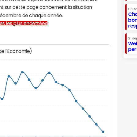
t sur cette page concernent la situation
03 s
Cha
 décembre de chaque année.
bon
lles les plus endettées
res
21 se
Web
per
 de l'Economie)