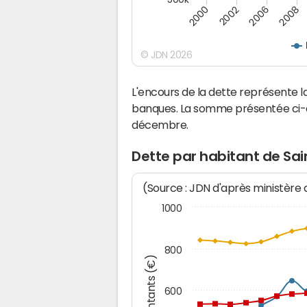
2008
2002
2006
2000
© JDN 2026
L'encours de la dette représente
banques. La somme présentée ci-de
décembre.
Dette par habitant de Sa
(Source : JDN d'après ministère
1000
800
Montants (€)
600