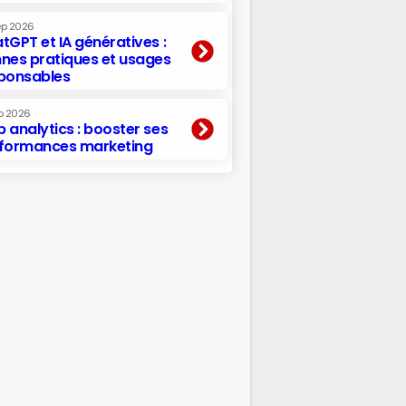
ep 2026
tGPT et IA génératives :
nes pratiques et usages
ponsables
p 2026
 analytics : booster ses
formances marketing