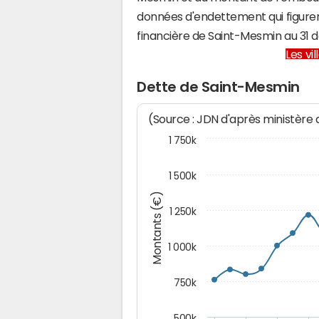
données d'endettement qui figuren
financière de Saint-Mesmin au 31
Les vi
Dette de Saint-Mesmin
(Source : JDN d'après ministère
1 750k
1 500k
Montants (€)
1 250k
1 000k
750k
500k