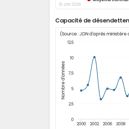
Moyenne communes
© JDN 2026
Capacité de désendette
(Source : JDN d'après ministère
12,5
10
Nombre d'années
7,5
5
2,5
0
2000
2002
2006
2008