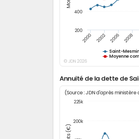
400
200
2000
2002
2006
2008
Saint-Mesmi
Moyenne comm
© JDN 2026
Annuité de la dette de S
(Source : JDN d'après ministère
225k
200k