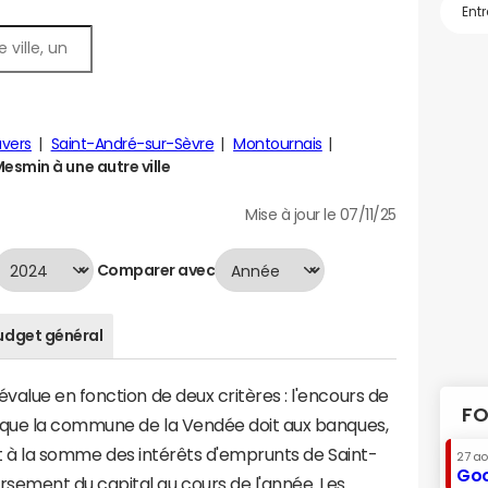
vers
Saint-André-sur-Sèvre
Montournais
smin à une autre ville
Mise à jour le 07/11/25
Comparer avec
udget général
alue en fonction de deux critères : l'encours de
FO
 que la commune de la Vendée doit aux banques,
aut à la somme des intérêts d'emprunts de Saint-
27 a
Goo
ement du capital au cours de l'année. Les