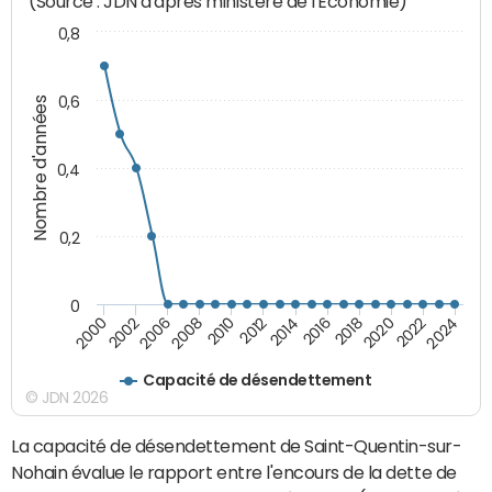
(Source : JDN d'après ministère de l'Economie)
0,8
0,6
Nombre d'années
0,4
0,2
0
2010
2018
2008
2016
2006
2024
2014
2002
2022
2012
2000
2020
Capacité de désendettement
© JDN 2026
La capacité de désendettement de Saint-Quentin-sur-
Nohain évalue le rapport entre l'encours de la dette de