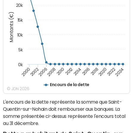
20k
Montants (€)
15k
10k
5k
0k
2020
2024
2000
2006
2010
2014
2018
2022
2002
2008
2012
2016
Encours de la dette
© JDN 2026
L'encours de la dette représente la somme que Saint-
Quentin-sur-Nohain doit rembourser aux banques. La
somme présentée ci-dessus représente l'encours total
au 31 décembre.