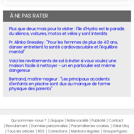
À NE PAS RATER
Plus que deux mois pour la visiter : l'île d'Hydra est le paradis
du silence, voitures, motos et vélos y sont interdits
Pr. Alinka Greasley : "Pour les femmes de plus de 40 ans,
danser entretient la santé cardiovasculaire et l'équilibre
mental"
Voici les revêtements de sol à éviter si vous voulez une
maison facile à nettoyer - un en particulier est même
dangereux
Bertrand, maître-nageur : "Les principaux accidents
d'enfants en piscine sont dus au manque de forme
physique des parents"
Qui sommes-nous ?
L'équipe
Notre société
Publicité
Contact
Recrutement
Données personnelles
Paramétrer les cookies
Gérer Utiq
Tous les articles
RSS
Corrections
Mentions légales
Groupe Figaro