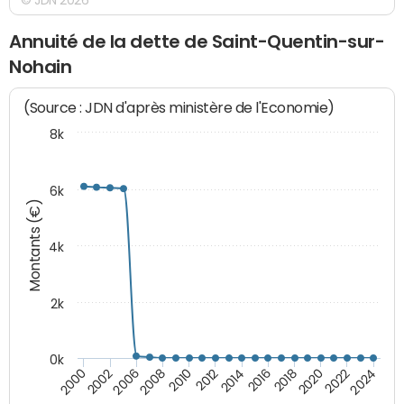
Annuité de la dette de Saint-Quentin-sur-
Nohain
(Source : JDN d'après ministère de l'Economie)
8k
6k
Montants (€)
4k
2k
0k
2016
2014
2012
2010
2008
2006
2002
2000
2024
2022
2020
2018