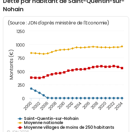
Dette par habitant de Saint-Quentin-sur-
Nohain
(Source : JDN d'après ministère de l'Economie)
1250
1000
Montants (€)
750
500
250
0
2018
2002
2022
2008
2012
2016
2000
2020
2006
2024
2010
2014
Saint-Quentin-sur-Nohain
Moyenne nationale
Moyenne villages de moins de 250 habitants
© JDN 2026