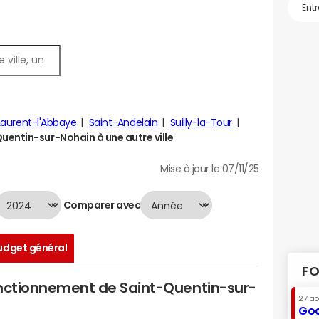
Laurent-l'Abbaye
Saint-Andelain
Suilly-la-Tour
entin-sur-Nohain à une autre ville
Mise à jour le 07/11/25
Comparer avec
udget général
FO
onctionnement de Saint-Quentin-sur-
27 a
Goo