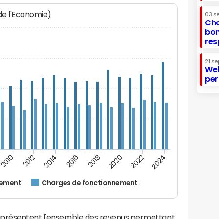
 de l'Economie)
03 s
Cha
bon
res
21 se
Web
per
2024
2022
2020
2018
2016
2014
2012
2010
nement
Charges de fonctionnement
eprésentent l'ensemble des revenus permettant