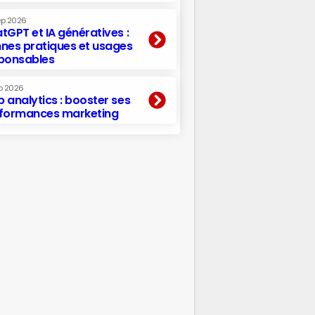
ep 2026
tGPT et IA génératives :
nes pratiques et usages
ponsables
p 2026
 analytics : booster ses
formances marketing