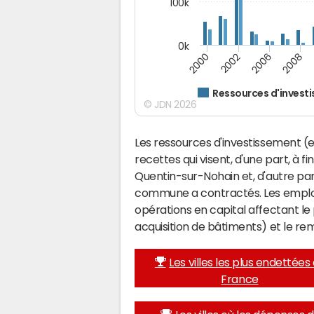
100k
0k
2000
2008
2006
2002
Ressources d'invest
© JDN 2026
Les ressources d'investissement (e
recettes qui visent, d'une part, à f
Quentin-sur-Nohain et, d'autre par
commune a contractés. Les emplo
opérations en capital affectant l
acquisition de bâtiments) et le 
Les villes les plus endettées
France