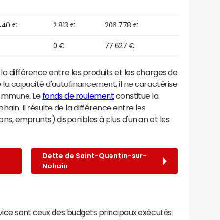
440 €
2 813 €
206 778 €
0 €
77 627 €
a différence entre les produits et les charges de
 la capacité d'autofinancement, il ne caractérise
 commune. Le
fonds de roulement
constitue la
in. Il résulte de la différence entre les
ns, emprunts) disponibles à plus d'un an et les
-
Dette de Saint-Quentin-sur-
Nohain
rvice sont ceux des budgets principaux exécutés