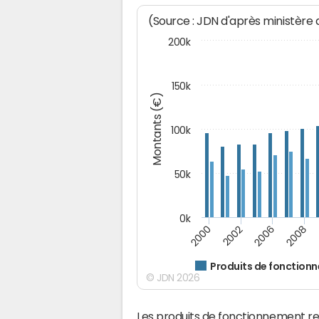
(Source : JDN d'après ministère
200k
150k
Montants (€)
100k
50k
0k
2008
2006
2002
2000
Produits de fonction
© JDN 2026
Les produits de fonctionnement r