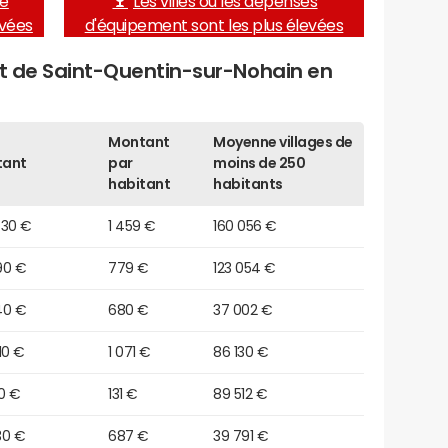
de
Les villes où les dépenses
evées
d'équipement sont les plus élevées
et de Saint-Quentin-sur-Nohain en
Montant
Moyenne villages de
tant
par
moins de 250
habitant
habitants
430 €
1 459 €
160 056 €
90 €
779 €
123 054 €
40 €
680 €
37 002 €
10 €
1 071 €
86 130 €
0 €
131 €
89 512 €
30 €
687 €
39 791 €