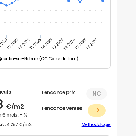
 2021
T2 2025
T4 2023
T2 2022
T4 2025
T2 2024
T4 2022
T4 2024
T2 2023
Quentin-sur-Nohain (CC Cœur de Loire)
neufs
Tendance prix
NC
8
€/m2
Tendance ventes
 6 mois :
- %
ut :
4 287 €/m2
Méthodologie