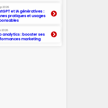
ep 2026
tGPT et IA génératives :
nes pratiques et usages
ponsables
p 2026
 analytics : booster ses
formances marketing