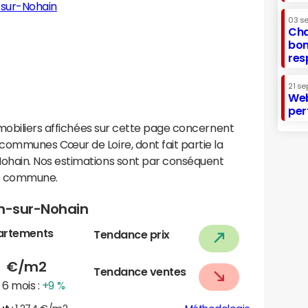
-sur-Nohain
03 s
Cha
bon
res
21 se
Web
per
mobiliers affichées sur cette page concernent
ommunes Cœur de Loire, dont fait partie la
hain. Nos estimations sont par conséquent
te commune.
in-sur-Nohain
artements
Tendance prix
5
€/m2
Tendance ventes
6 mois :
+9 %