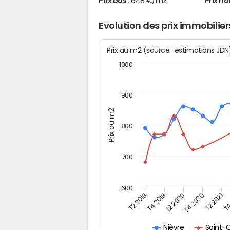
Prix bas :
648 €/m2
Prix ha
Evolution des prix immobili
Prix au m2 (source : estimations JD
1000
900
Prix au m2
800
700
600
T4
T2 2020
T4 2020
T2 2019
T2 2021
T4 2019
Saint-
Nièvre