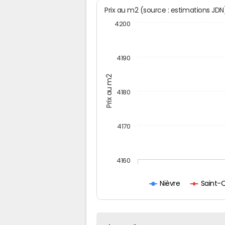
Prix au m2 (source : estimations JD
4200
4190
Prix au m2
4180
4170
4160
Saint-
Nièvre