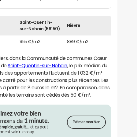
Saint-Quentin-
Nièvre
sur-Nohain (58150)
955 €/m2
889 €/m2
iliers, dans la Communauté de communes Cœur
e de
Saint-Quentin-sur-Nohain
, le prix médian du
rifs des appartements fluctuent de 1 032 €/m²
e carré pour les constructions plus récentes. Les
és à partir de 8 euros le m2. En comparaison, dans
é les terrains sont cédés dès 50 €/m².
timez votre bien
 moins de
1 minute.
Estimer mon bien
t rapide, gratuit…
et ça peut
rement valoir le coup.