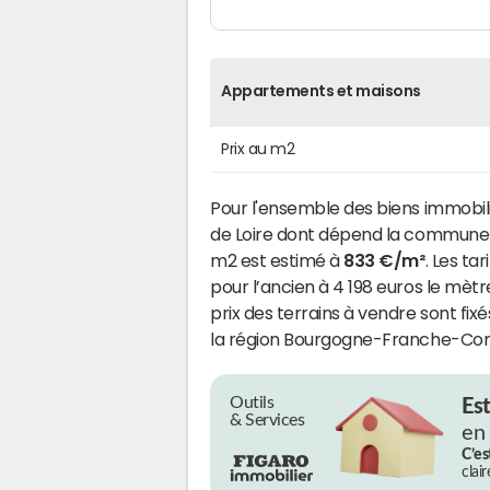
Appartements et maisons
Prix au m2
Pour l'ensemble des biens immob
de Loire dont dépend la commun
m2 est estimé à
833 €/m²
. Les ta
pour l’ancien à 4 198 euros le mètr
prix des terrains à vendre sont fix
la région Bourgogne-Franche-Comt
Outils
Es
& Services
en
C’es
clai