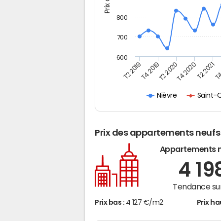
800
700
600
T4
T2 2020
T4 2020
T2 2019
T2 2021
T4 2019
Saint-
Nièvre
Prix des appartements neufs
Appartements 
4 19
Tendance sur
Prix bas :
4 127 €/m2
Prix ha