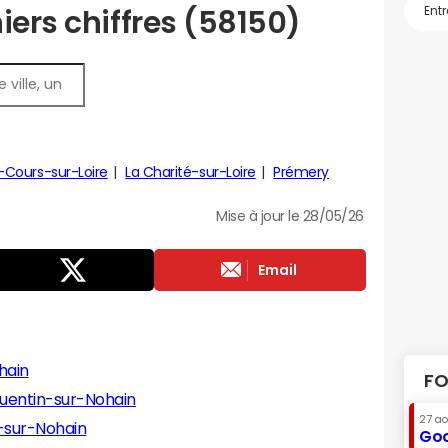
iers chiffres (58150)
Cours-sur-Loire
La Charité-sur-Loire
Prémery
Mise à jour le 28/05/26
Email
hain
FO
uentin-sur-Nohain
27 a
-sur-Nohain
Goo