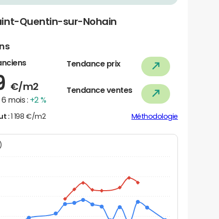
aint-Quentin-sur-Nohain
ens
anciens
Tendance prix
9
€/m2
Tendance ventes
6 mois :
+2 %
ut :
1 198 €/m2
Méthodologie
N)