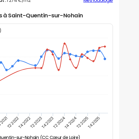
ut :
1 274 €/m2
Méthodologie
ers à Saint-Quentin-sur-Nohain
N)
 2021
T2 2025
T4 2023
T2 2022
T4 2025
T2 2024
T4 2022
T4 2024
T2 2023
Quentin-sur-Nohain (CC Cœur de Loire)