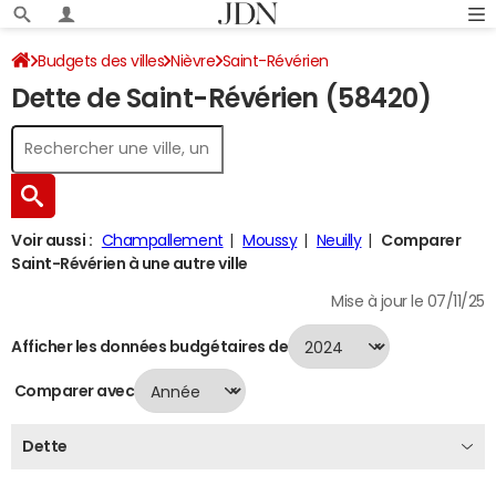
Budgets des villes
Nièvre
Saint-Révérien
Dette de Saint-Révérien (58420)
Dette au 31/12/2024
Voir aussi :
Champallement
Moussy
Neuilly
Comparer
Saint-Révérien à une autre ville
Mise à jour le 07/11/25
Afficher les données budgétaires de
Comparer avec
Dette