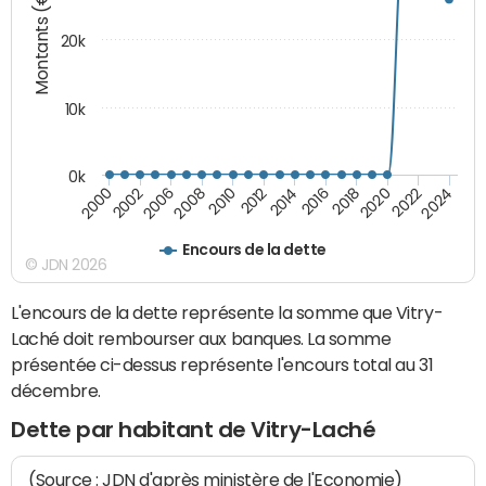
Montants (€)
20k
10k
0k
2020
2010
2016
2006
2022
2012
2000
2018
2008
2024
2014
2002
Encours de la dette
© JDN 2026
L'encours de la dette représente la somme que Vitry-
Laché doit rembourser aux banques. La somme
présentée ci-dessus représente l'encours total au 31
décembre.
Dette par habitant de Vitry-Laché
(Source : JDN d'après ministère de l'Economie)