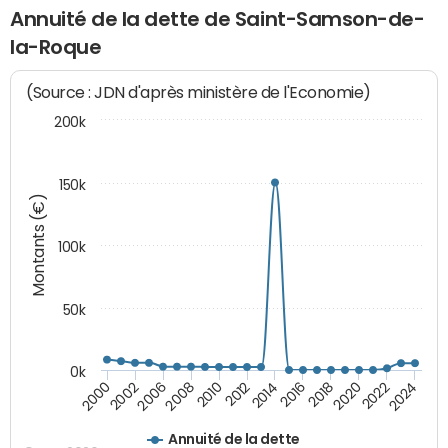
Annuité de la dette de Saint-Samson-de-
la-Roque
(Source : JDN d'après ministère de l'Economie)
200k
150k
Montants (€)
100k
50k
0k
2008
2022
2002
2018
2014
2010
2024
2006
2020
2000
2016
2012
Annuité de la dette