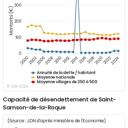
300
Montants (€)
200
100
0
2014
2008
2000
2024
2018
2012
2006
2022
2016
2010
2002
2020
Annuité de la dette / habitant
Moyenne nationale
Moyenne villages de 250 à 500
© JDN 2026
Capacité de désendettement de Saint-
Samson-de-la-Roque
(Source : JDN d'après ministère de l'Economie)