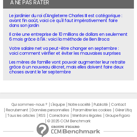
À NE PAS RATER
Le jardinier du roi d'Angleterre Charles III est catégorique :
avant fin août, voici ce qu'il faut impérativement faire
dans son jardin
Il crée une entreprise de 10 millions de dollars en seulement
6 mois grâce à l'IA : voici la méthode de Ben Broca
Votre salaire net va peut-être changer en septembre :
voici comment vérifier et éviter les mauvaises surprises
Les mères de famille vont pouvoir augmenter leur retraite
grâce à un nouveau décret, mais elles doivent faire deux
choses avant le 1er septembre
Qui sommes-nous ?
L'équipe
Notre société
Publicité
Contact
Recrutement
Données personnelles
Paramétrer les cookies
Gérer Utiq
Tous les articles
RSS
Corrections
Mentions légales
Groupe Figaro
© 2025 CCM Benchmark