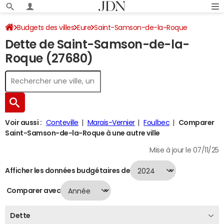
Budgets des villes
Eure
Saint-Samson-de-la-Roque
Dette de Saint-Samson-de-la-
Dette au 31/12/2024
Roque (27680)
Voir aussi :
Conteville
Marais-Vernier
Foulbec
Comparer
Saint-Samson-de-la-Roque à une autre ville
Mise à jour le 07/11/25
Afficher les données budgétaires de
Comparer avec
Dette