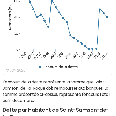
60k
Montants (€)
40k
20k
0k
2020
2010
2016
2006
2022
2012
2000
2018
2008
2024
2014
2002
Encours de la dette
© JDN 2026
L'encours de la dette représente la somme que Saint-
Samson-de-la-Roque doit rembourser aux banques. La
somme présentée ci-dessus représente l'encours total
au 31 décembre.
Dette par habitant de Saint-Samson-de-