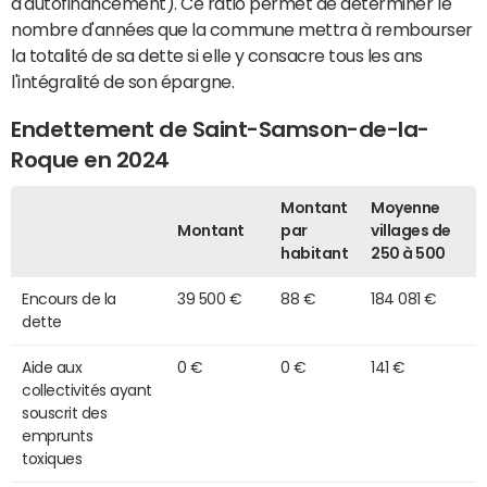
d'autofinancement). Ce ratio permet de déterminer le
nombre d'années que la commune mettra à rembourser
la totalité de sa dette si elle y consacre tous les ans
l'intégralité de son épargne.
Endettement de Saint-Samson-de-la-
Roque en 2024
Montant
Moyenne
Montant
par
villages de
habitant
250 à 500
Encours de la
39 500 €
88 €
184 081 €
dette
Aide aux
0 €
0 €
141 €
collectivités ayant
souscrit des
emprunts
toxiques