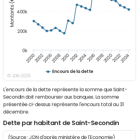
Montants (€)
400k
200k
0k
2000
2022
2016
2010
2002
2024
2018
2012
2006
2020
2014
2008
Encours de la dette
© JDN 2026
L'encours de la dette représente la somme que Saint-
Secondin doit rembourser aux banques. La somme
présentée ci-dessus représente l'encours total au 31
décembre.
Dette par habitant de Saint-Secondin
(Source : JDN d'après ministère de l'Economie)