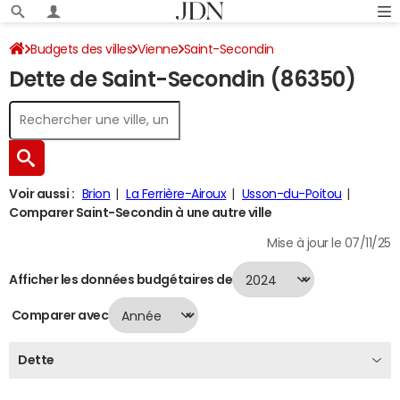
Budgets des villes
Vienne
Saint-Secondin
Dette de Saint-Secondin (86350)
Dette au 31/12/2024
Voir aussi :
Brion
La Ferrière-Airoux
Usson-du-Poitou
Comparer Saint-Secondin à une autre ville
Mise à jour le 07/11/25
Afficher les données budgétaires de
Comparer avec
Dette