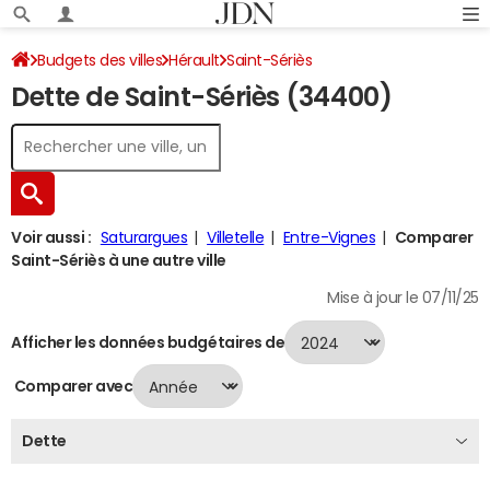
Budgets des villes
Hérault
Saint-Sériès
Dette de Saint-Sériès (34400)
Dette au 31/12/2024
Voir aussi :
Saturargues
Villetelle
Entre-Vignes
Comparer
Saint-Sériès à une autre ville
Mise à jour le 07/11/25
Afficher les données budgétaires de
Comparer avec
Dette