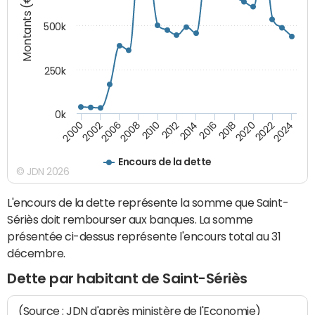
Montants (€)
500k
250k
0k
2016
2014
2012
2010
2008
2006
2002
2000
2024
2022
2020
2018
Encours de la dette
© JDN 2026
L'encours de la dette représente la somme que Saint-
Sériès doit rembourser aux banques. La somme
présentée ci-dessus représente l'encours total au 31
décembre.
Dette par habitant de Saint-Sériès
(Source : JDN d'après ministère de l'Economie)