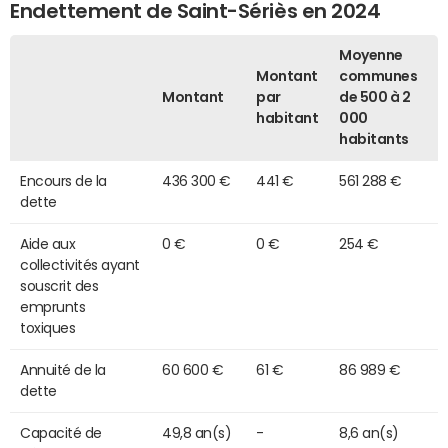
Endettement de Saint-Sériès en 2024
Moyenne
Montant
communes
Montant
par
de 500 à 2
habitant
000
habitants
Encours de la
436 300 €
441 €
561 288 €
dette
Aide aux
0 €
0 €
254 €
collectivités ayant
souscrit des
emprunts
toxiques
Annuité de la
60 600 €
61 €
86 989 €
dette
Capacité de
49,8 an(s)
-
8,6 an(s)