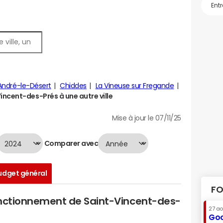
André-le-Désert
Chiddes
La Vineuse sur Fregande
ncent-des-Prés à une autre ville
Mise à jour le 07/11/25
Comparer avec
udget général
FO
onctionnement de Saint-Vincent-des-
27 a
Goo