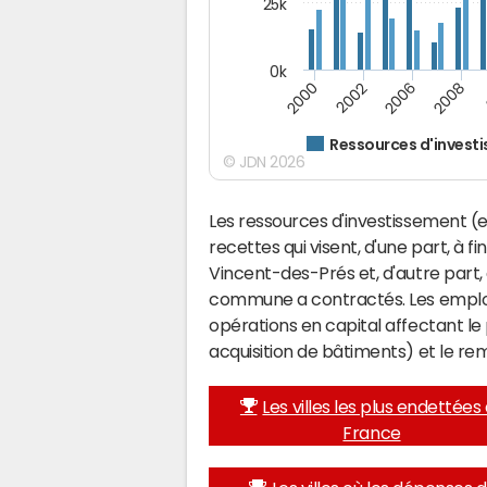
25k
0k
2008
2000
2002
2006
Ressources d'invest
© JDN 2026
Les ressources d'investissement (e
recettes qui visent, d'une part, à f
Vincent-des-Prés et, d'autre part,
commune a contractés. Les emplo
opérations en capital affectant l
acquisition de bâtiments) et le 
Les villes les plus endettées
France