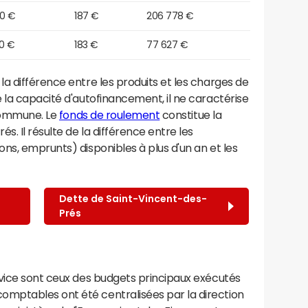
40 €
187 €
206 778 €
90 €
183 €
77 627 €
a différence entre les produits et les charges de
 la capacité d'autofinancement, il ne caractérise
 commune. Le
fonds de roulement
constitue la
. Il résulte de la différence entre les
ns, emprunts) disponibles à plus d'un an et les
Dette de Saint-Vincent-des-
Prés
rvice sont ceux des budgets principaux exécutés
mptables ont été centralisées par la direction