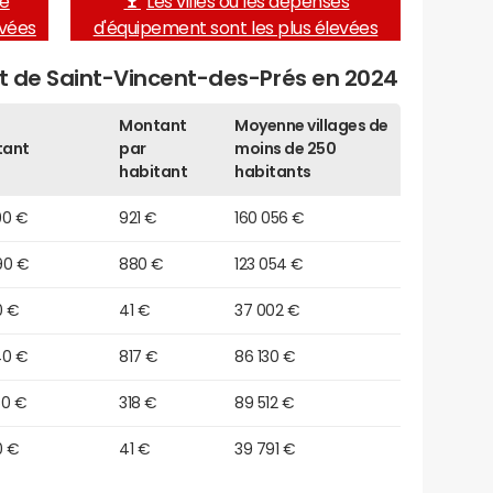
de
Les villes où les dépenses
evées
d'équipement sont les plus élevées
et de Saint-Vincent-des-Prés en 2024
Montant
Moyenne villages de
tant
par
moins de 250
habitant
habitants
90 €
921 €
160 056 €
90 €
880 €
123 054 €
0 €
41 €
37 002 €
40 €
817 €
86 130 €
50 €
318 €
89 512 €
0 €
41 €
39 791 €