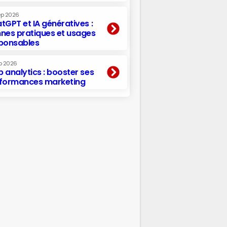
ep 2026
tGPT et IA génératives :
nes pratiques et usages
ponsables
p 2026
 analytics : booster ses
formances marketing