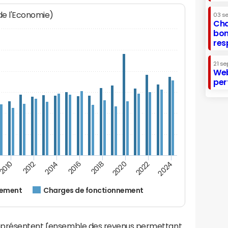
 de l'Economie)
03 s
Cha
bon
res
21 se
Web
per
2016
2018
2010
2020
2012
2022
2014
2024
nement
Charges de fonctionnement
eprésentent l'ensemble des revenus permettant