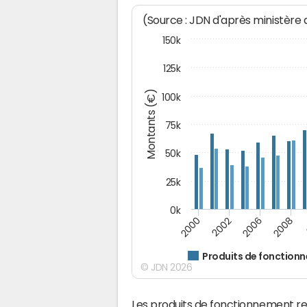
(Source : JDN d'après ministère
150k
125k
Montants (€)
100k
75k
50k
25k
0k
2008
2000
2002
2006
Produits de fonction
© JDN 2026
Les produits de fonctionnement r