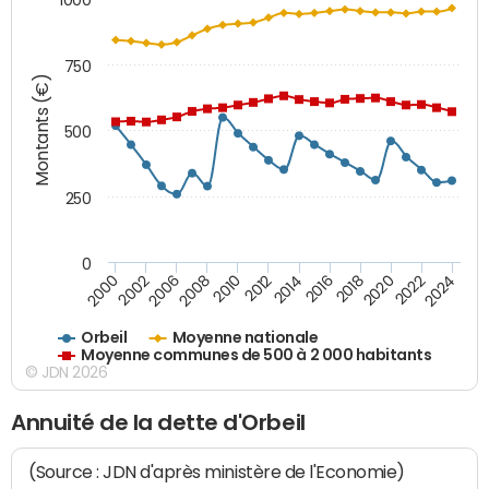
750
Montants (€)
500
250
0
2018
2002
2022
2008
2012
2016
2000
2020
2006
2024
2010
2014
Orbeil
Moyenne nationale
Moyenne communes de 500 à 2 000 habitants
© JDN 2026
Annuité de la dette d'Orbeil
(Source : JDN d'après ministère de l'Economie)