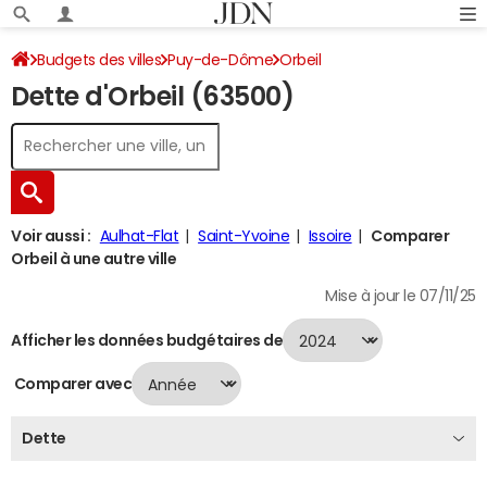
Budgets des villes
Puy-de-Dôme
Orbeil
Dette d'Orbeil (63500)
Dette au 31/12/2024
Voir aussi :
Aulhat-Flat
Saint-Yvoine
Issoire
Comparer
Orbeil à une autre ville
Mise à jour le 07/11/25
Afficher les données budgétaires de
Comparer avec
Dette