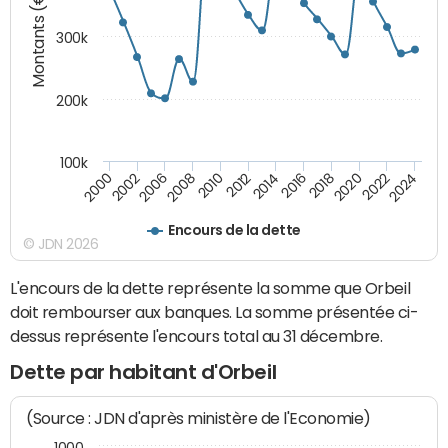
Montants (€)
300k
200k
100k
2000
2022
2016
2010
2002
2024
2018
2012
2006
2020
2014
2008
Encours de la dette
© JDN 2026
L'encours de la dette représente la somme que Orbeil
doit rembourser aux banques. La somme présentée ci-
dessus représente l'encours total au 31 décembre.
Dette par habitant d'Orbeil
(Source : JDN d'après ministère de l'Economie)
1000