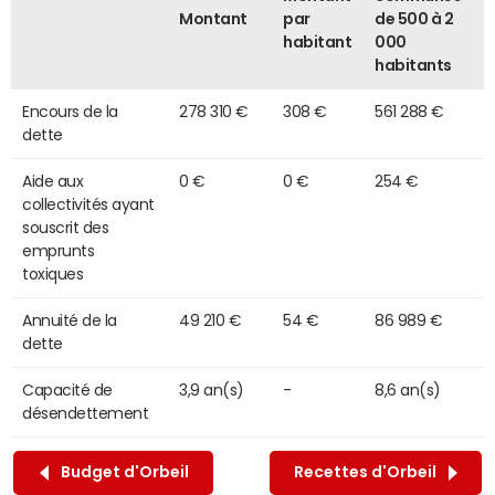
Montant
par
de 500 à 2
habitant
000
habitants
Encours de la
278 310 €
308 €
561 288 €
dette
Aide aux
0 €
0 €
254 €
collectivités ayant
souscrit des
emprunts
toxiques
Annuité de la
49 210 €
54 €
86 989 €
dette
Capacité de
3,9 an(s)
-
8,6 an(s)
désendettement
Budget d'Orbeil
Recettes d'Orbeil