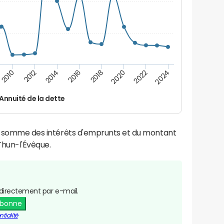
2014
2024
2012
2022
2010
2020
2018
2016
Annuité de la dette
la somme des intérêts d'emprunts et du montant
hun-l'Évêque.
directement par e-mail.
abonne
tialité