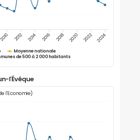
2010
2012
2014
2016
2018
2020
2022
2024
e
Moyenne nationale
unes de 500 à 2 000 habitants
un-l'Évêque
 de l'Economie)