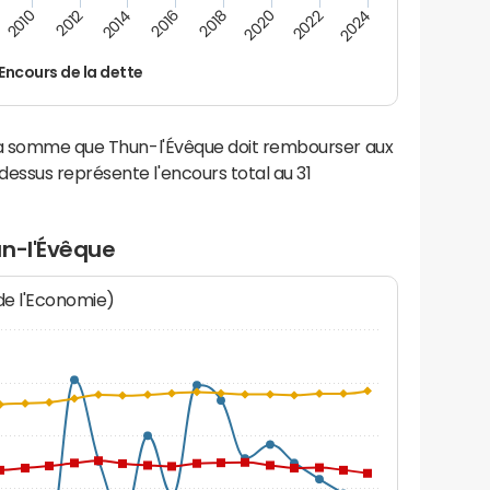
2022
2018
2014
2010
2024
2020
2016
2012
Encours de la dette
 la somme que Thun-l'Évêque doit rembourser aux
ssus représente l'encours total au 31
un-l'Évêque
 de l'Economie)