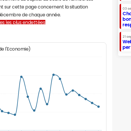
t sur cette page concernent la situation
03 s
Cha
1 décembre de chaque année.
bon
lles les plus endettées
res
21 se
Web
per
 de l'Economie)