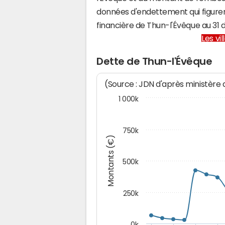
données d'endettement qui figuren
financière de Thun-l'Évêque au 3
Les vi
Dette de Thun-l'Évêque
(Source : JDN d'après ministère
1 000k
750k
Montants (€)
500k
250k
0k