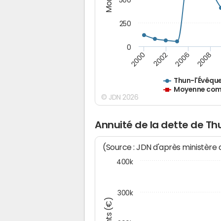
250
0
2000
2002
2006
2008
Thun-l'Évêqu
Moyenne comm
© JDN 2026
Annuité de la dette de Th
(Source : JDN d'après ministère
400k
300k