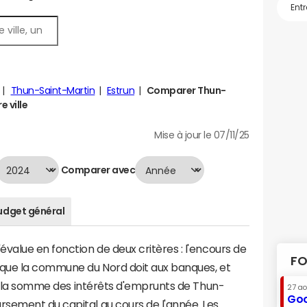
Thun-Saint-Martin
Estrun
Comparer Thun-
e ville
Mise à jour le 07/11/25
Comparer avec
udget général
value en fonction de deux critères : l'encours de
FO
 que la commune du Nord doit aux banques, et
t à la somme des intérêts d'emprunts de Thun-
27 a
Goo
sement du capital au cours de l'année. Les