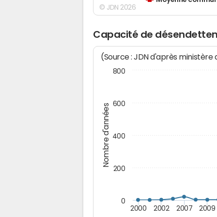
Moyenne communes
© JDN 2026
Capacité de désendettem
(Source : JDN d'après ministère
800
600
Nombre d'années
400
200
0
2000
2002
2007
2009