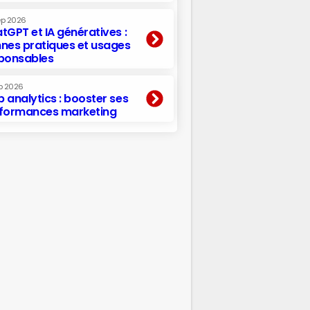
ep 2026
tGPT et IA génératives :
nes pratiques et usages
ponsables
p 2026
 analytics : booster ses
formances marketing