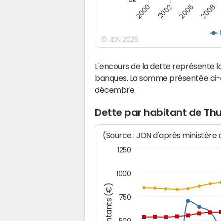
2008
2002
2006
2000
© JDN 2026
L'encours de la dette représente
banques. La somme présentée ci-de
décembre.
Dette par habitant de Th
(Source : JDN d'après ministère
1250
1000
Montants (€)
750
500