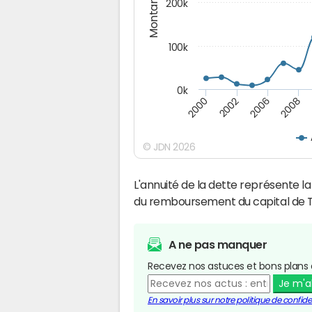
Montants (€)
200k
100k
0k
2000
2008
2006
2002
© JDN 2026
L'annuité de la dette représente 
du remboursement du capital de T
A ne pas manquer
Recevez nos astuces et bons plans 
Je m'
En savoir plus sur notre politique de confiden