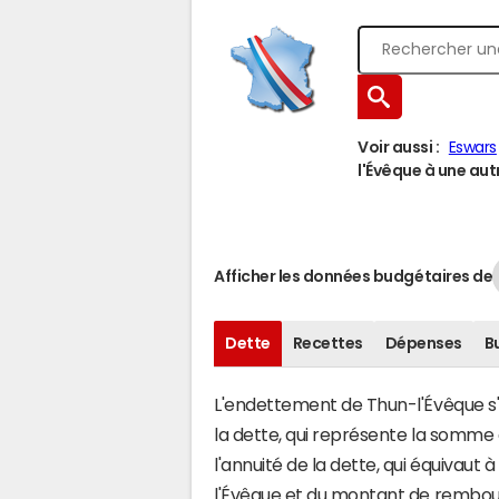
Voir aussi :
Eswars
l'Évêque à une autr
Afficher les données budgétaires de
Dette
Recettes
Dépenses
B
L'endettement de Thun-l'Évêque s'é
la dette, qui représente la somme
l'annuité de la dette, qui équivau
l'Évêque et du montant de rembour